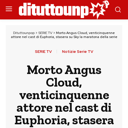
Dituttounpop
>
SERIE TV
>
Morto Angus Cloud, venticinquenne
attore nel cast di Euphoria, stasera su Sky la maratona della serie
SERIE TV
Notizie Serie TV
Morto Angus
Cloud,
venticinquenne
attore nel cast di
Euphoria, stasera