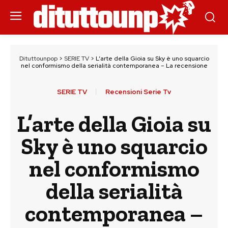
Dituttounpop
>
SERIE TV
>
L’arte della Gioia su Sky è uno squarcio
nel conformismo della serialità contemporanea – La recensione
SERIE TV
Recensioni Serie Tv
L’arte della Gioia su
Sky è uno squarcio
nel conformismo
della serialità
contemporanea –