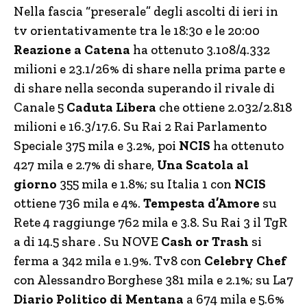
Nella fascia “preserale” degli ascolti di ieri in
tv orientativamente tra le 18:30 e le 20:00
Reazione a Catena
ha ottenuto 3.108/4.332
milioni e 23.1/26% di share nella prima parte e
di share nella seconda superando il rivale di
Canale 5
Caduta Libera
che ottiene 2.032/2.818
milioni e 16.3/17.6. Su Rai 2 Rai Parlamento
Speciale 375 mila e 3.2%, poi
NCIS
ha ottenuto
427 mila e 2.7% di share,
Una Scatola al
giorno
355 mila e 1.8%; su Italia 1 con
NCIS
ottiene 736 mila e 4%.
Tempesta d’Amore
su
Rete 4 raggiunge 762 mila e 3.8. Su Rai 3 il TgR
a di 14.5 share . Su NOVE
Cash or Trash
si
ferma a 342 mila e 1.9%. Tv8 con
Celebry Chef
con Alessandro Borghese 381 mila e 2.1%; su La7
Diario Politico di Mentana
a 674 mila e 5.6%