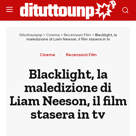
Dituttounpop
>
Cinema
>
Recensioni Film
>
Blacklight, la
maledizione di Liam Neeson, il film stasera in tv
Cinema
Recensioni Film
Blacklight, la
maledizione di
Liam Neeson, il film
stasera in tv