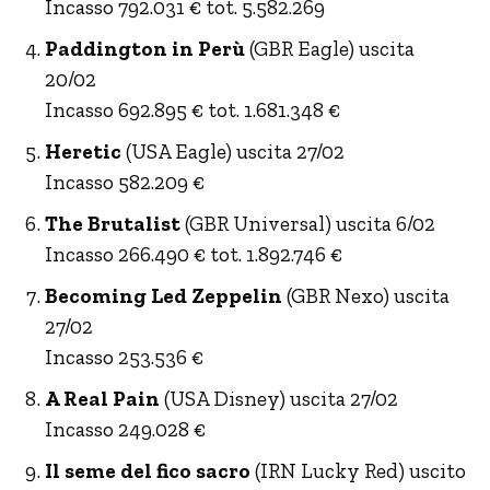
Incasso 792.031 € tot. 5.582.269
Paddington in Perù
(GBR Eagle) uscita
20/02
Incasso 692.895 € tot. 1.681.348 €
Heretic
(USA Eagle) uscita 27/02
Incasso 582.209 €
The Brutalist
(GBR Universal) uscita 6/02
Incasso 266.490 € tot. 1.892.746 €
Becoming Led Zeppelin
(GBR Nexo) uscita
27/02
Incasso 253.536 €
A Real Pain
(USA Disney) uscita 27/02
Incasso 249.028 €
Il seme del fico sacro
(IRN Lucky Red) uscito