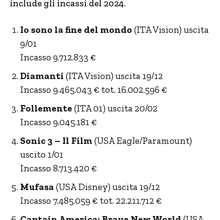
include gli incassi del 2024.
Io sono la fine del mondo
(ITA Vision) uscita
9/01
Incasso 9.712.833 €
Diamanti
(ITA Vision) uscita 19/12
Incasso 9.465.043 € tot. 16.002.596 €
Follemente
(ITA 01) uscita 20/02
Incasso 9.045.181 €
Sonic 3 – Il Film
(USA Eagle/Paramount)
uscito 1/01
Incasso 8.713.420 €
Mufasa
(USA Disney) uscita 19/12
Incasso 7.485.059 € tot. 22.211.712 €
Captain America: Brave New World
(USA