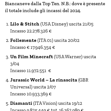
Biancaneve dalla Top Ten. N.B.: dove è presente
il totale include gli incassi del 2024.
Lilo & Stitch
(USA Disney) uscita 21/05
Incasso 22.278.326 €
Follemente
(ITA 01) uscita 20/02
Incasso € 17.946.354 €
Un Film Minecraft
(USA Warner) uscita
3/04
Incasso 11.972.551 €
Jurassic World – La rinascita
(GBR
Universal) uscita 2/07
Incasso 10.933.369 €
Diamanti
(ITA Vision) uscita 19/12
Incasso 9.825.449 € tot. 16.362.989 €