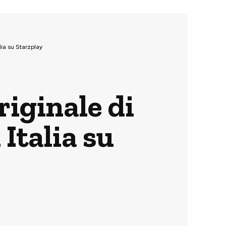
lia su Starzplay
riginale di
 Italia su