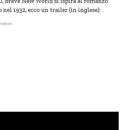
0, Brave New World si ispira al romanzo
 nel 1932, ecco un trailer (in inglese):
Pubblicità -