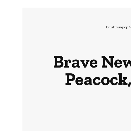
Dituttounpop
Brave New 
Peacock, 