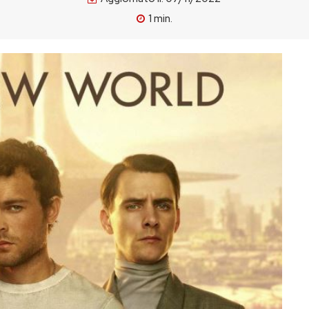
1
min.