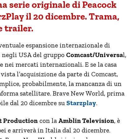
a serie originale di Peacock
rzPlay il 20 dicembre. Trama,
e trailer.
ventuale espansione internazionale di
te negli USA del gruppo
Comcast/Universa
l,
re nei mercati internazionali. E se la casa
 vista l’acquisizione da parte di Comcast,
omplice, probabilmente, la mancanza di un
taforma satellitare. Brave New World, prima
ibile dal 20 dicembre su
Starzplay
.
t Production
con la
Amblin Television
, è
pei e arriverà in Italia dal 20 dicembre.