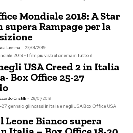
fice Mondiale 2018: A Star
n supera Rampage per la
sizione
uca Lemma
-
28/01/2019
ale 2018 - I film più visti al cinema in tutto il...
negli USA Creed 2 in Italia
ta- Box Office 25-27
io
ccardo Cristilli
-
28/01/2019
27 gennaio gli incassi in Italia e negli USA Box Office USA
il Leone Bianco supera
in Italia – Box Office 18-20