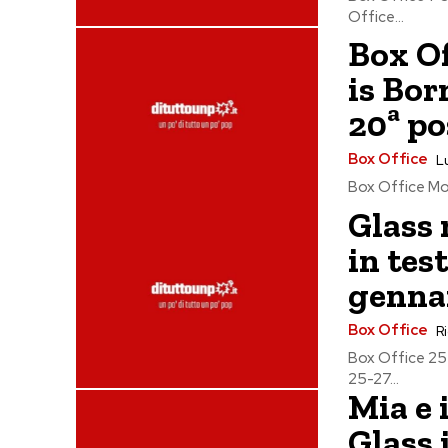
Office...
Box Of
is Bor
20ª po
Box Office
L
Box Office Mondi
Glass 
in tes
genna
Box Office
Ri
Box Office 25-
25-27...
Mia e 
Glass 