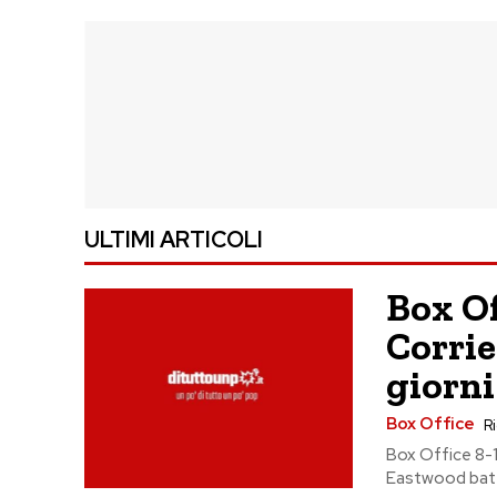
ULTIMI ARTICOLI
Box Off
Corrie
giorn
Box Office
Ri
Box Office 8-1
Eastwood batte