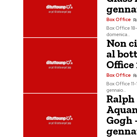
genna
Box Office
Ri
Box Office 18-
domenica...
Non ci
al bot
Office
Box Office
Ri
Box Office 11-1
gennaio...
Ralph 
Aquam
Gogh –
genna