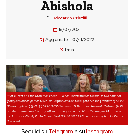
Abishola
Di:
Riccardo Cristilli
18/02/2021
Aggiornato il:
07/11/2022
1
min.
“Sex Bucket and the Grammar Police” – When Bonnie invites the ladies to a slumber
party, childhood games reveal adult problems, on the eighth season premiere of MOM,
Thursday, Nov. 5 (9:01-9:30 PM, ET/PT) on the CBS Television Network. Pictured (L-R):
Kristen Johnston as Tammy, Allison Janney as Bonnie, Mimi Kennedy as Marjorie, and
Beth Hall as Wendy Photo: Screen Grab/CBS ©2020 CBS Broadcasting, Inc. All Rights
Reserved.
Seguici su
Telegram
e su
Instagram