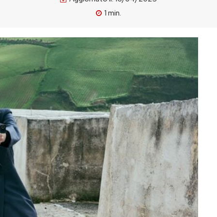
1
min.