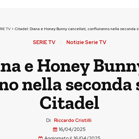
RIE TV
>
Citadel: Diana e Honey Bunny cancellati, confluiranno nella seconda s
SERIE TV
Notizie Serie TV
ana e Honey Bunny
no nella seconda 
Citadel
Di:
Riccardo Cristilli
16/04/2025
Aggiornato il:
16/04/2025