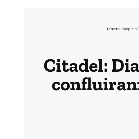
Dituttounpop
>
SE
Citadel: Di
confluiran