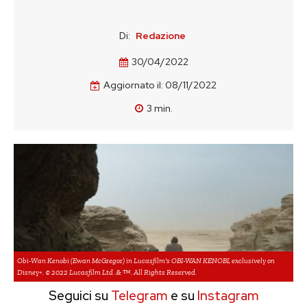
Di:
Redazione
30/04/2022
Aggiornato il:
08/11/2022
3
min.
Obi-Wan Kenobi (Ewan McGregor) in Lucasfilm's OBI-WAN KENOBI, exclusively on
Disney+. © 2022 Lucasfilm Ltd. & ™. All Rights Reserved.
Seguici su
Telegram
e su
Instagram