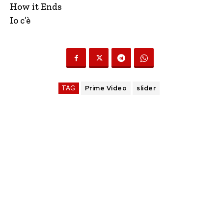
How it Ends
Io c’è
TAG
Prime Video
slider