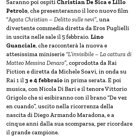
Saranno poi ospiti
Christian De Sica e Lillo
Petrolo
, che presenteranno il loro nuovo film
“
Agata Christian – Delitto sulle nevi”
, una
divertente commedia diretta da Eros Puglielli
in uscita nelle sale il 5 febbraio.
Lino
Guanciale
, che racconterà la nuova e
attesissima miniserie
“L’invisibile – La cattura di
Matteo Messina Denaro”
, coprodotta da Rai
Fiction e diretta da Michele Soavi, in onda su
Rai 1 il
3 e 4 febbraio
in prima serata. E poi
musica, con Nicola Di Bari e il tenore Vittorio
Grigolo che si esibiranno con il brano “De vez
en cuando”, uscito nella ricorrenza della
nascita di Diego Armando Maradona, e a
cinque anni dalla sua scomparsa, per ricordare
il grande campione.