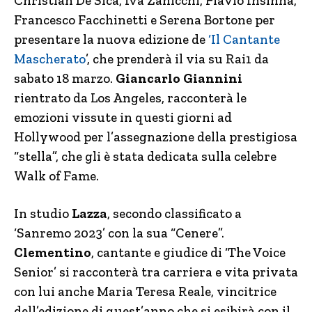
Christian De Sica, Iva Zanicchi, Flavio Insinna,
Francesco Facchinetti e Serena Bortone per
presentare la nuova edizione de
‘Il Cantante
Mascherato
’, che prenderà il via su Rai1 da
sabato 18 marzo.
Giancarlo Giannini
rientrato da Los Angeles, racconterà le
emozioni vissute in questi giorni ad
Hollywood per l’assegnazione della prestigiosa
“stella”, che gli è stata dedicata sulla celebre
Walk of Fame.
In studio
Lazza
, secondo classificato a
‘Sanremo 2023’ con la sua “Cenere”.
Clementino
, cantante e giudice di ‘The Voice
Senior’ si racconterà tra carriera e vita privata
con lui anche Maria Teresa Reale, vincitrice
dell’edizione di quest’anno che si esibirà con il