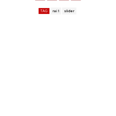
TAG
rai 1
slider