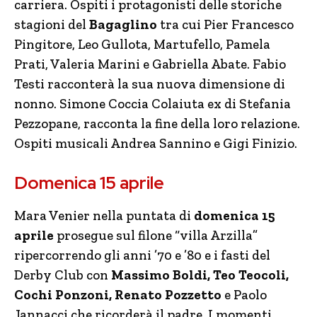
carriera. Ospiti i protagonisti delle storiche
stagioni del
Bagaglino
tra cui Pier Francesco
Pingitore, Leo Gullota, Martufello, Pamela
Prati, Valeria Marini e Gabriella Abate. Fabio
Testi racconterà la sua nuova dimensione di
nonno. Simone Coccia Colaiuta ex di Stefania
Pezzopane, racconta la fine della loro relazione.
Ospiti musicali Andrea Sannino e Gigi Finizio.
Domenica 15 aprile
Mara Venier nella puntata di
domenica 15
aprile
prosegue sul filone “villa Arzilla”
ripercorrendo gli anni ’70 e ’80 e i fasti del
Derby Club con
Massimo Boldi, Teo Teocoli,
Cochi Ponzoni, Renato Pozzetto
e Paolo
Jannacci che ricorderà il padre. I momenti