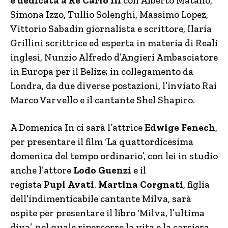
è dedicata a Re Carlo III
con Alberto Matano,
Simona Izzo, Tullio Solenghi, Massimo Lopez,
Vittorio Sabadin giornalista e scrittore, Ilaria
Grillini scrittrice ed esperta in materia di Reali
inglesi, Nunzio Alfredo d’Angieri Ambasciatore
in Europa per il Belize; in collegamento da
Londra, da due diverse postazioni, l’inviato Rai
Marco Varvello e il cantante Shel Shapiro.
A Domenica In ci sarà l’attrice
Edwige
Fenech
,
per presentare il film ‘La quattordicesima
domenica del tempo ordinario’, con lei in studio
anche l’attore
Lodo
Guenzi
e il
regista
Pupi
Avati
.
Martina
Co
rgnati
, figlia
dell’indimenticabile cantante Milva, sarà
ospite per presentare il libro ‘Milva, l’ultima
diva’, nel quale ripercorre la vita e la carriera