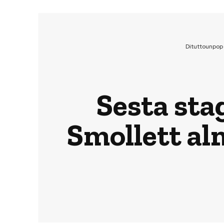
Dituttounpop
Sesta sta
Smollett al