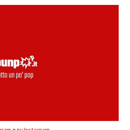
gram
e su
Instagram