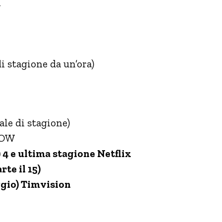
+
i stagione da un’ora)
ale di stagione)
/NOW
 4 e ultima stagione Netflix
te il 15)
ggio) Timvision