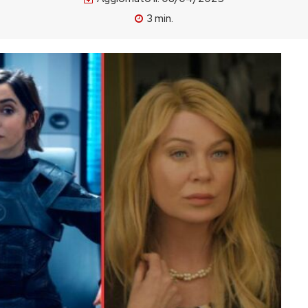
3
min.