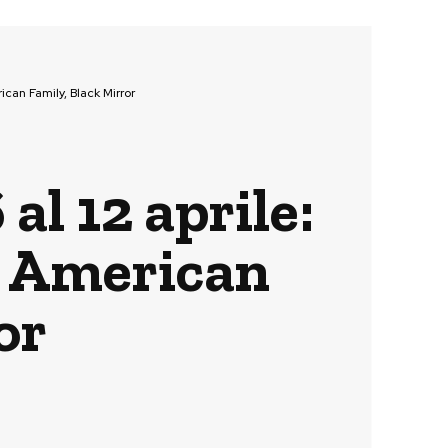
can Family, Black Mirror
 al 12 aprile:
d American
or