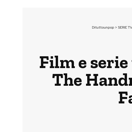
Dituttounpop
>
SERIE T
Film e serie 
The Handm
F