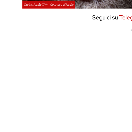
Credit: Apple TV+ - Courtesy of Apple
Seguici su
Tele
P