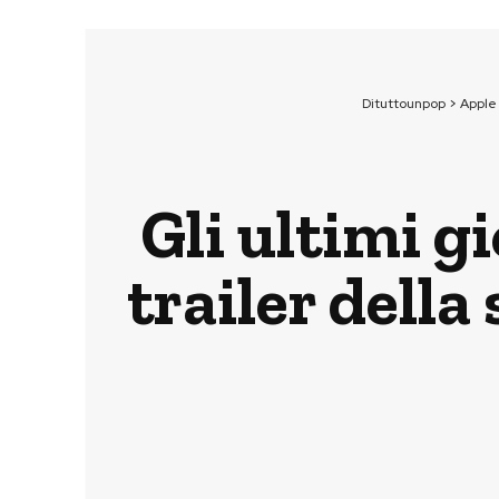
Dituttounpop
>
Apple
Gli ultimi g
trailer della