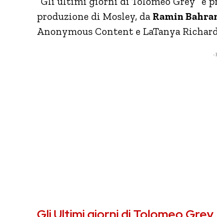
“Gli ultimi giorni di
Tolomeo
Grey
” è 
produzione di Mosley, da
Ramin Bahrani
Anonymous Content e LaTanya Richard
- 
Gli Ultimi giorni di Tolomeo Grey,