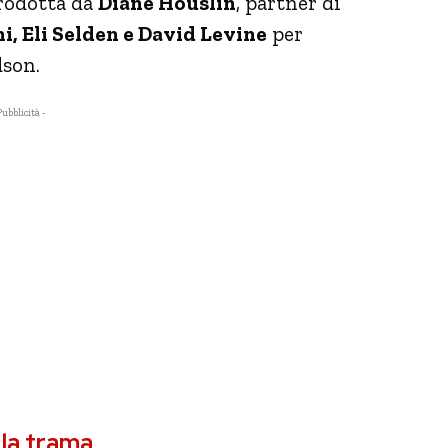
prodotta da
Diane Houslin
, partner di
, Eli Selden e David Levine
per
son.
Pubblicità -
 la trama