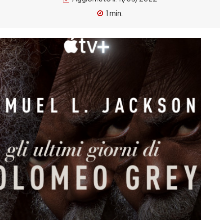
1
min.