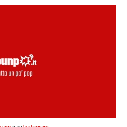
gram
e su
Instagram