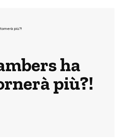
tornerà più?!
hambers ha
tornerà più?!