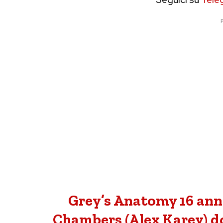
P
Grey’s Anatomy 16 annu
Chambers (Alex Karev) dop