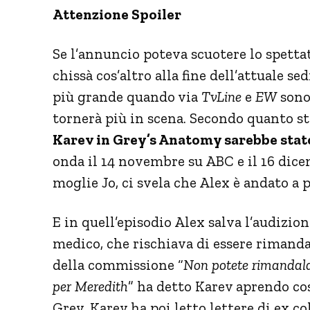
Attenzione Spoiler
Se l’annuncio poteva scuotere lo spettat
chissà cos’altro alla fine dell’attuale s
più grande quando via
TvLine
e
EW
sono 
tornerà più in scena. Secondo quanto s
Karev in Grey’s Anatomy sarebbe stato
onda il 14 novembre su ABC e il 16 dicem
moglie Jo, ci svela che Alex è andato a 
E in quell’episodio Alex salva l’audizio
medico, che rischiava di essere rimand
della commissione “
Non potete rimandala
per Meredith
” ha detto Karev aprendo cos
Grey. Karev ha poi letto lettere di ex co