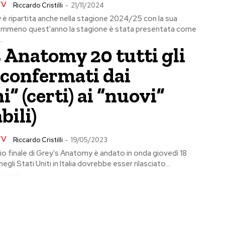
TV
Riccardo Cristilli
-
21/11/2024
è ripartita anche nella stagione 2024/25 con la sua
nemmeno quest'anno la stagione è stata presentata come
.
 Anatomy 20 tutti gli
 confermati dai
i” (certi) ai “nuovi”
bili)
TV
Riccardo Cristilli
-
19/05/2023
io finale di Grey's Anatomy è andato in onda giovedì 18
li Stati Uniti in Italia dovrebbe esser rilasciato...
Pubblicita