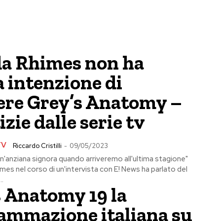
a Rhimes non ha
 intenzione di
ere Grey’s Anatomy –
izie dalle serie tv
TV
Riccardo Cristilli
-
09/05/2023
n'anziana signora quando arriveremo all'ultima stagione"
es nel corso di un'intervista con E! News ha parlato del
..
s Anatomy 19 la
ammazione italiana su