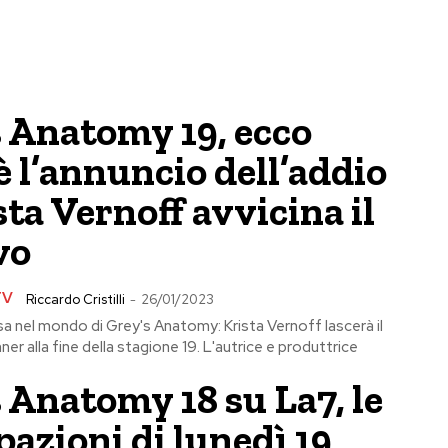
s Anatomy 19, ecco
 l’annuncio dell’addio
sta Vernoff avvicina il
vo
TV
Riccardo Cristilli
-
26/01/2023
a nel mondo di Grey's Anatomy: Krista Vernoff lascerà il
ner alla fine della stagione 19. L'autrice e produttrice
 Anatomy 18 su La7, le
pazioni di lunedì 19