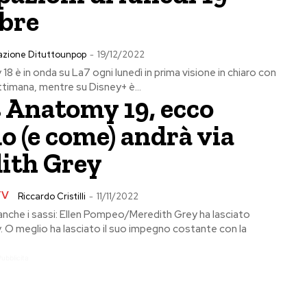
bre
azione Dituttounpop
-
19/12/2022
8 è in onda su La7 ogni lunedì in prima visione in chiaro con
ttimana, mentre su Disney+ è...
s Anatomy 19, ecco
 (e come) andrà via
ith Grey
TV
Riccardo Cristilli
-
11/11/2022
anche i sassi: Ellen Pompeo/Meredith Grey ha lasciato
 O meglio ha lasciato il suo impegno costante con la
Pubblicita