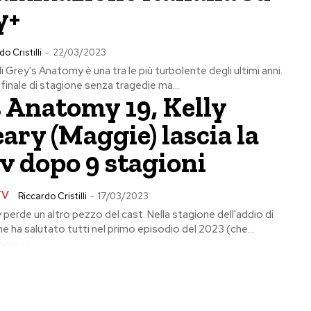
y+
o Cristilli
-
22/03/2023
i Grey's Anatomy è una tra le più turbolente degli ultimi anni.
inale di stagione senza tragedie ma...
 Anatomy 19, Kelly
ry (Maggie) lascia la
tv dopo 9 stagioni
TV
Riccardo Cristilli
-
17/03/2023
erde un altro pezzo del cast. Nella stagione dell'addio di
 ha salutato tutti nel primo episodio del 2023 (che...
Pubblicita