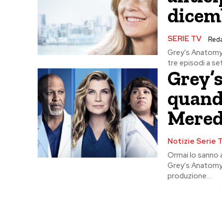
dicem
SERIE TV
Red
Grey's Anatomy 1
tre episodi a se
Grey’
quando
Mered
Notizie Serie 
Ormai lo sanno 
Grey's Anatomy.
produzione...