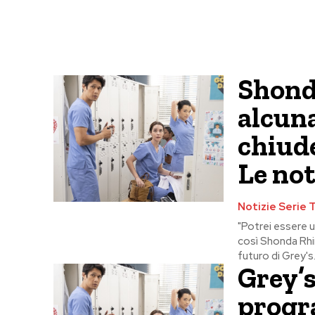
Shond
alcuna
chiud
Le not
Notizie Serie 
"Potrei essere u
così Shonda Rhim
futuro di Grey's.
Grey’
progr