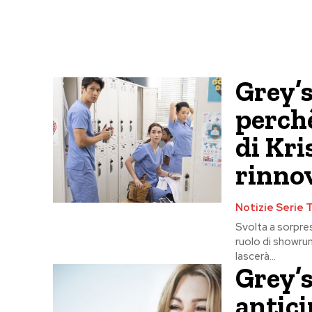
Grey’
perchè
di Kri
rinno
Notizie Serie 
Svolta a sorpres
ruolo di showrun
lascerà...
Grey’s
antici