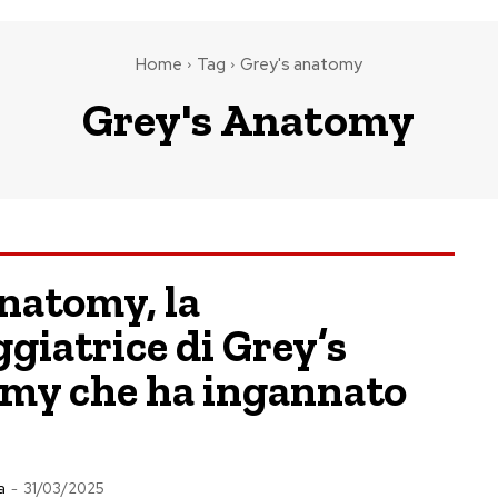
Home
Tag
Grey's anatomy
Grey's Anatomy
natomy, la
giatrice di Grey’s
my che ha ingannato
a
-
31/03/2025