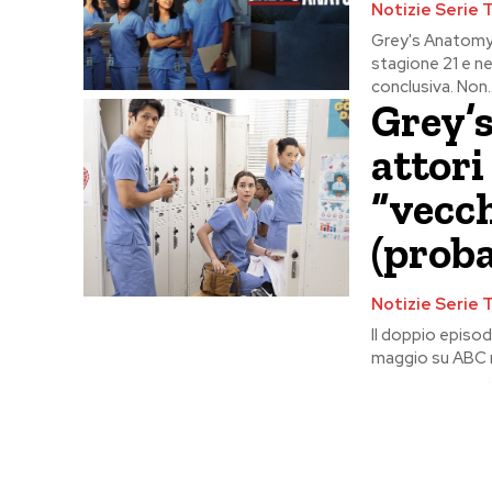
Notizie Serie 
Grey's Anatomy 
stagione 21 e 
conclusiva. Non..
Grey’s
attori
“vecch
(proba
Notizie Serie 
Il doppio episod
maggio su ABC neg