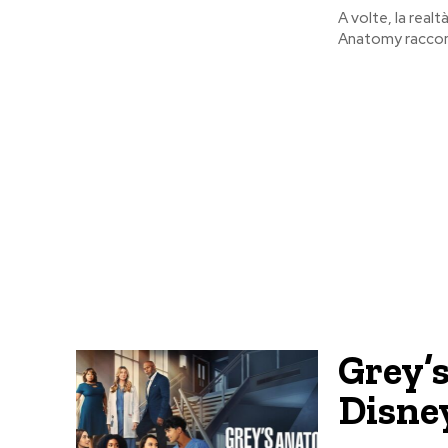
A volte, la realt
Anatomy racconta 
Grey’s
Disne