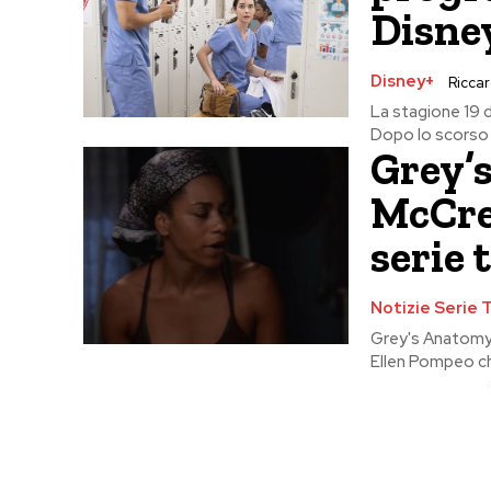
Disne
Disney+
Riccard
La stagione 19 d
Dopo lo scorso f
Grey’s
McCrea
serie 
Notizie Serie 
Grey's Anatomy p
Ellen Pompeo che