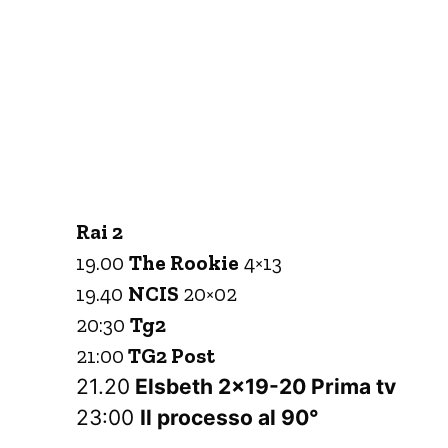
Rai 2
19.00
The Rookie
4×13
19.40
NCIS
20×02
20:30
Tg2
21:00
TG2 Post
21.20
Elsbeth 2×19-20 Prima tv
23:00
Il processo al 90°