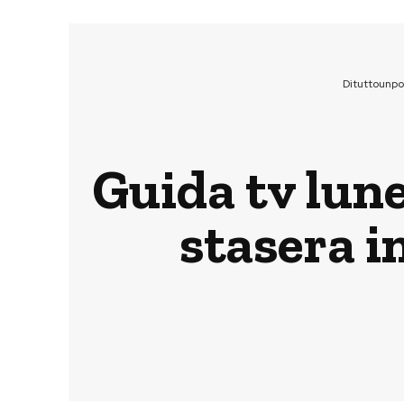
Dituttounp
Guida tv lune
stasera in