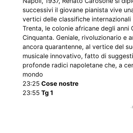
Napoli, 1937, Renato Carosone si dipl
successivi il giovane pianista vive u
vertici delle classifiche internazional
Trenta, le colonie africane degli anni
Cinquanta. Geniale, rivoluzionario e an
ancora quarantenne, al vertice del s
musicale innovativo, fatto di suggest
profonde radici napoletane che, a cent
mondo
23:25
Cose nostre
23:55
Tg 1
- 