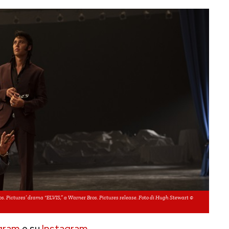
ictures’ drama “ELVIS,” a Warner Bros. Pictures release. Foto di Hugh Stewart ©
gram
e su
Instagram