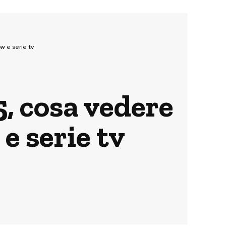
w e serie tv
5, cosa vedere
 e serie tv