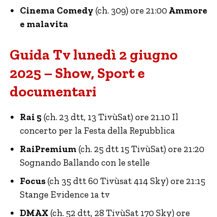
Cinema Comedy
(ch. 309) ore 21:00
Ammore
e malavita
Guida Tv lunedì 2 giugno
2025 – Show, Sport e
documentari
Rai 5
(ch. 23 dtt, 13 TivùSat) ore 21.10 Il
concerto per la Festa della Repubblica
RaiPremium
(ch. 25 dtt 15 TivùSat) ore 21:20
Sognando Ballando con le stelle
Focus
(ch 35 dtt 60 Tivùsat 414 Sky) ore 21:15
Stange Evidence 1a tv
DMAX
(ch. 52 dtt, 28 TivùSat 170 Sky) ore