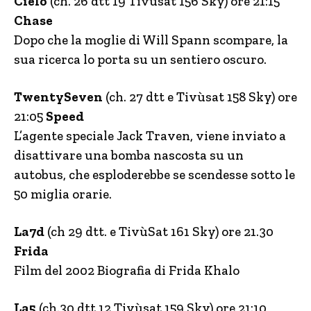
Cielo
(ch. 26 dtt 19 Tivùsat 156 Sky) ore 21:15
Chase
Dopo che la moglie di Will Spann scompare, la
sua ricerca lo porta su un sentiero oscuro.
TwentySeven
(ch. 27 dtt e Tivùsat 158 Sky) ore
21:05
Speed
L’agente speciale Jack Traven, viene inviato a
disattivare una bomba nascosta su un
autobus, che esploderebbe se scendesse sotto le
50 miglia orarie.
La7d
(ch 29 dtt. e TivùSat 161 Sky) ore 21.30
Frida
Film del 2002 Biografia di Frida Khalo
La5
(ch.30 dtt 12 Tivùsat 159 Sky) ore 21:10