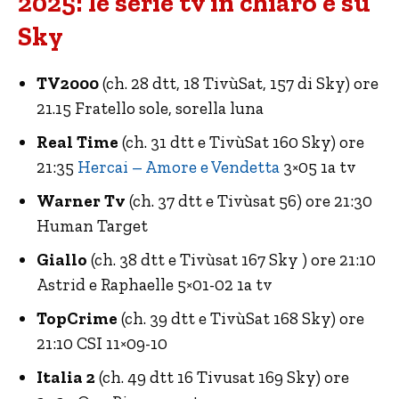
2025: le serie tv in chiaro e su
Sky
TV2000
(ch. 28 dtt, 18 TivùSat, 157 di Sky) ore
21.15 Fratello sole, sorella luna
Real Time
(ch. 31 dtt e TivùSat 160 Sky) ore
21:35
Hercai – Amore e Vendetta
3×05 1a tv
Warner Tv
(ch. 37 dtt e Tivùsat 56) ore 21:30
Human Target
Giallo
(ch. 38 dtt e Tivùsat 167 Sky ) ore 21:10
Astrid e Raphaelle 5×01-02 1a tv
TopCrime
(ch. 39 dtt e TivùSat 168 Sky) ore
21:10 CSI 11×09-10
Italia 2
(ch. 49 dtt 16 Tivusat 169 Sky) ore