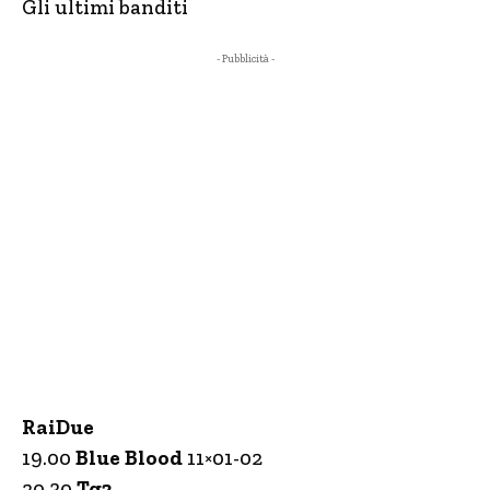
Gli ultimi banditi
- Pubblicità -
RaiDue
19.00
Blue Blood
11×01-02
20.30
Tg2