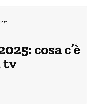
in tv
025: cosa c’è
 tv