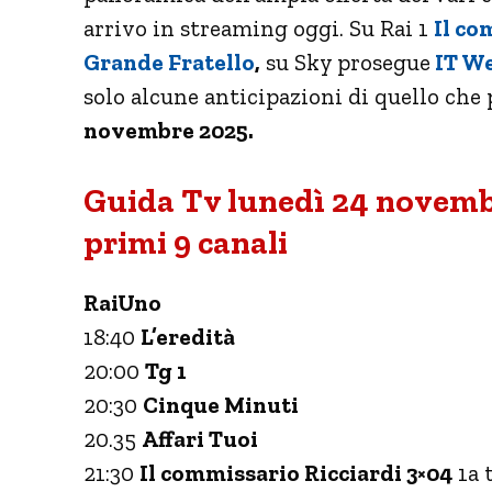
arrivo in streaming oggi. Su Rai 1
Il co
Grande Fratello
,
su Sky prosegue
IT We
solo alcune anticipazioni di quello che 
novembre 2025.
Guida Tv lunedì 24 novembr
primi 9 canali
RaiUno
18:40
L’eredità
20:00
Tg 1
20:30
Cinque Minuti
20.35
Affari Tuoi
21:30
Il commissario Ricciardi 3×04
1a 