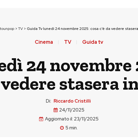
ttounpop
>
TV
>
Guida Tv lunedì 24 novembre 2025: cosa c’è da vedere stasera 
Cinema
TV
Guida tv
edì 24 novembre 2
 vedere stasera in
Di:
Riccardo Cristilli
24/11/2025
Aggiornato il:
23/11/2025
5
min.