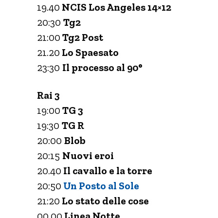
19.40
NCIS Los Angeles 14×12
20:30
Tg2
21:00
Tg2 Post
21.20
Lo Spaesato
23:30
Il processo al 90°
Rai 3
19:00
TG 3
19:30
TG R
20:00
Blob
20:15
Nuovi eroi
20.40
Il cavallo e la torre
20:50
Un Posto al Sole
21:20
Lo stato delle cose
00.00
Linea Notte