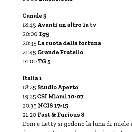
Canale 5
18:45
Avanti un altro 1a tv
20:00
Tg5
20:35
La ruota della fortuna
21:45
Grande Fratello
01.00
TG 5
Italia 1
18:25
Studio Aperto
19:25
CSI Miami 10×07
20:35
NCIS 17×15
21:20
Fast & Furious 8
Dom e Letty si godono la luna di miele