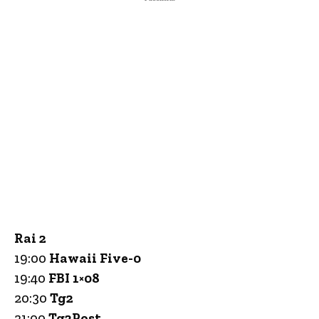
Rai 2
19:00
Hawaii Five-0
19:40
FBI 1×08
20:30
Tg2
21:00
Tg2Post