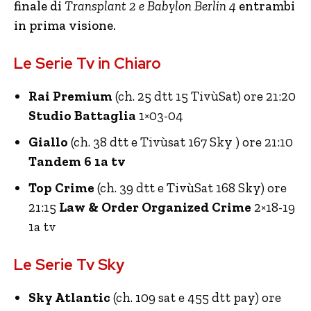
finale di
Transplant 2 e Babylon Berlin 4
entrambi
in prima visione.
Le Serie Tv in Chiaro
Rai Premium
(ch. 25 dtt 15 TivùSat) ore 21:20
Studio Battaglia
1×03-04
Giallo
(ch. 38 dtt e Tivùsat 167 Sky ) ore 21:10
Tandem 6 1a tv
Top Crime
(ch. 39 dtt e TivùSat 168 Sky) ore
21:15
Law & Order Organized Crime
2×18-19
1a tv
Le Serie Tv Sky
Sky Atlantic
(ch. 109 sat e 455 dtt pay) ore