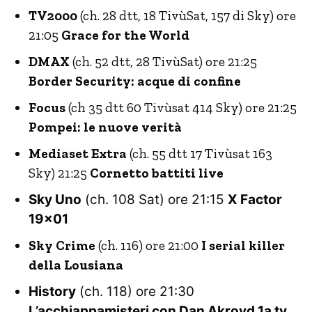
TV2000
(ch. 28 dtt, 18 TivùSat, 157 di Sky) ore
21:05
Grace for the World
DMAX
(ch. 52 dtt, 28 TivùSat) ore 21:25
Border Security: acque di confine
Focus
(ch 35 dtt 60 Tivùsat 414 Sky) ore 21:25
Pompei: le nuove verità
Mediaset Extra
(ch. 55 dtt 17 Tivùsat 163
Sky) 21:25
Cornetto battiti live
Sky Uno
(ch. 108 Sat) ore 21:15
X Factor
19×01
Sky Crime
(ch. 116) ore 21:00
I serial killer
della Lousiana
History
(ch. 118) ore 21:30
L’acchiappamisteri con Dan Akroyd 1a tv