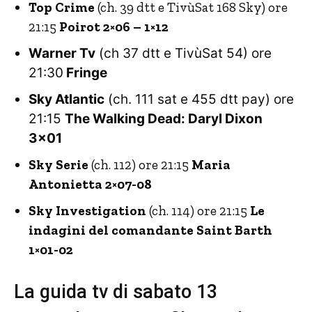
Top Crime
(ch. 39 dtt e TivùSat 168 Sky) ore
21:15
Poirot 2×06 – 1×12
Warner Tv
(ch 37 dtt e TivùSat 54) ore
21:30
Fringe
Sky Atlantic
(ch. 111 sat e 455 dtt pay) ore
21:15
The Walking Dead: Daryl Dixon
3×01
Sky Serie
(ch. 112) ore 21:15
Maria
Antonietta 2×07-08
Sky Investigation
(ch. 114) ore 21:15
Le
indagini del comandante Saint Barth
1×01-02
La guida tv di sabato 13