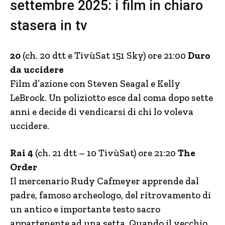
settembre 2025: i film in chiaro
stasera in tv
20
(ch. 20 dtt e TivùSat 151 Sky) ore 21:00
Duro
da uccidere
Film d’azione con Steven Seagal e Kelly
LeBrock. Un poliziotto esce dal coma dopo sette
anni e decide di vendicarsi di chi lo voleva
uccidere.
Rai 4
(ch. 21 dtt – 10 TivùSat) ore 21:20
The
Order
Il mercenario Rudy Cafmeyer apprende dal
padre, famoso archeologo, del ritrovamento di
un antico e importante testo sacro
appartenente ad una setta. Quando il vecchio