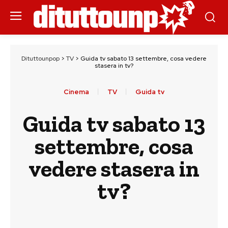
Dituttounpop
>
TV
>
Guida tv sabato 13 settembre, cosa vedere
stasera in tv?
Cinema
TV
Guida tv
Guida tv sabato 13
settembre, cosa
vedere stasera in
tv?