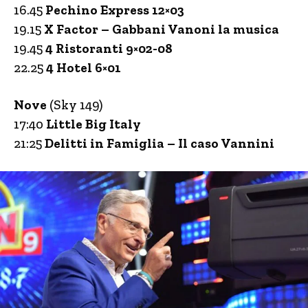
16.45
Pechino Express 12×03
19.15
X Factor – Gabbani Vanoni la musica
19.45
4 Ristoranti 9×02-08
22.25
4 Hotel 6×01
Nove
(Sky 149)
17:40
Little Big Italy
21:25
Delitti in Famiglia – Il caso Vannini