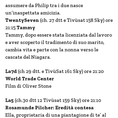
assumere da Philip tra i due nasce
un’inaspettata amicizia.
TwentySeven
(ch. 27 dtt e Tivùsat 158 Sky) ore
21:15
Tammy
Tammy, dopo essere stata licenziata dal lavoro
e aver scoperto il tradimento di suo marito,
cambia vita e parte con la nonna verso le
cascate del Niagara.
La7d
(ch 29 dtt. e TivùSat 161 Sky) ore 21:20
World Trade Center
Film di Oliver Stone
La5
(ch.30 dtt 12 Tivùsat 159 Sky) ore 21:10
Rosamunde Pilcher: Eredità contesa
Ella, proprietaria di una piantagione di te’ al