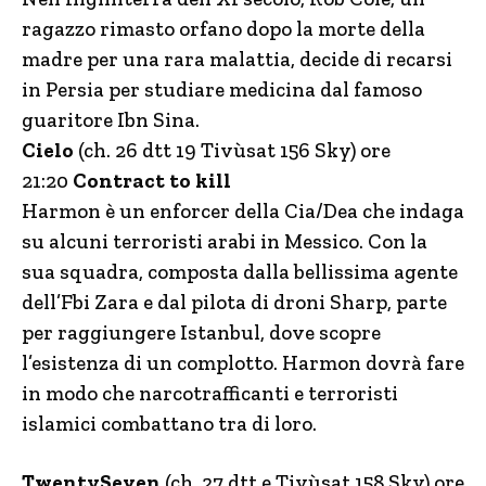
ragazzo rimasto orfano dopo la morte della
madre per una rara malattia, decide di recarsi
in Persia per studiare medicina dal famoso
guaritore Ibn Sina.
Cielo
(ch. 26 dtt 19 Tivùsat 156 Sky) ore
21:20
Contract to kill
Harmon è un enforcer della Cia/Dea che indaga
su alcuni terroristi arabi in Messico. Con la
sua squadra, composta dalla bellissima agente
dell’Fbi Zara e dal pilota di droni Sharp, parte
per raggiungere Istanbul, dove scopre
l’esistenza di un complotto. Harmon dovrà fare
in modo che narcotrafficanti e terroristi
islamici combattano tra di loro.
TwentySeven
(ch. 27 dtt e Tivùsat 158 Sky) ore