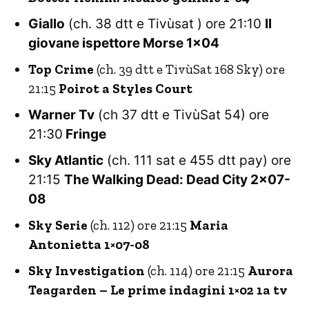
Giallo
(ch. 38 dtt e Tivùsat ) ore 21:10
Il
giovane ispettore Morse 1×04
Top Crime
(ch. 39 dtt e TivùSat 168 Sky) ore
21:15
Poirot a Styles Court
Warner Tv
(ch 37 dtt e TivùSat 54) ore
21:30
Fringe
Sky Atlantic
(ch. 111 sat e 455 dtt pay) ore
21:15
The Walking Dead: Dead City 2×07-
08
Sky Serie
(ch. 112) ore 21:15
Maria
Antonietta 1×07-08
Sky Investigation
(ch. 114) ore 21:15
Aurora
Teagarden – Le prime indagini 1×02 1a tv