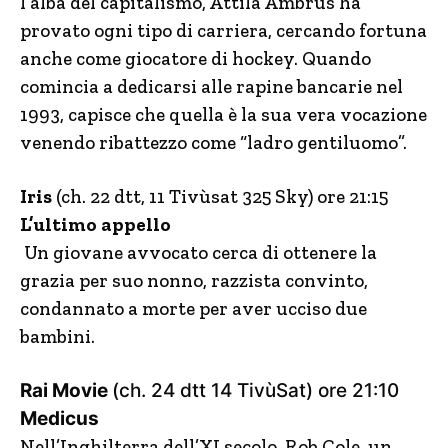
l’alba del capitalismo, Attila Ambrus ha
provato ogni tipo di carriera, cercando fortuna
anche come giocatore di hockey. Quando
comincia a dedicarsi alle rapine bancarie nel
1993, capisce che quella è la sua vera vocazione
venendo ribattezzo come “ladro gentiluomo”.
Iris
(ch. 22 dtt, 11 Tivùsat 325 Sky) ore 21:15
L’ultimo appello
Un giovane avvocato cerca di ottenere la
grazia per suo nonno, razzista convinto,
condannato a morte per aver ucciso due
bambini.
Rai Movie
(ch. 24 dtt 14 TivùSat) ore 21:10
Medicus
Nell’Inghilterra dell’XI secolo, Rob Cole, un