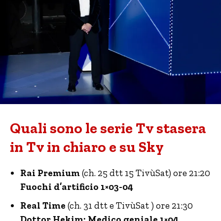
Quali sono le serie Tv stasera
in Tv in chiaro e su Sky
Rai Premium
(ch. 25 dtt 15 TivùSat) ore 21:20
Fuochi d’artificio 1×03-04
Real Time
(ch. 31 dtt e TivùSat ) ore 21:30
Dottor Hekim: Medico geniale 1×04