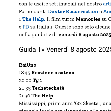
con le uscite settimanali nel nostro
art
Paramount+
Dexter Resurrection
e
And
1
The Help,
il film turco
Memories
su C
e
PD
su Italia 1. Queste sono solo alcun
nella guida tv di
venerdì 8 agosto 2025
Guida Tv Venerdì 8 agosto 2025
RaiUno
18:45
Reazione a catena
20:00
Tg 1
20.35
Techetechetè
21.30
The Help
Mississippi, primi anni ’60: Skeeter, un
giornale locale per rispondere alla post