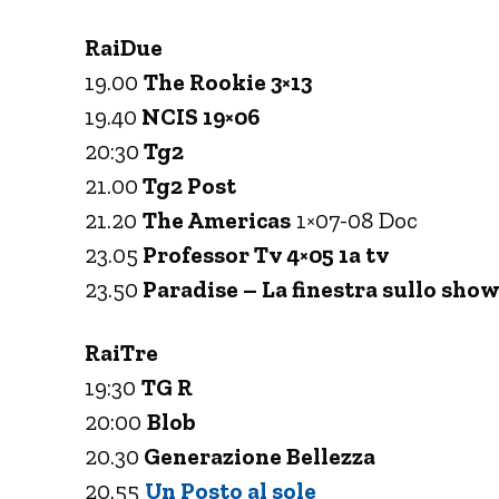
RaiDue
19.00
The Rookie 3×13
19.40
NCIS 19×06
20:30
Tg2
21.00
Tg2 Post
21.20
The Americas
1×07-08 Doc
23.05
Professor Tv 4×05 1a tv
23.50
Paradise – La finestra sullo sho
RaiTre
19:30
TG R
20:00
Blob
20.30
Generazione Bellezza
20.55
Un Posto al sole