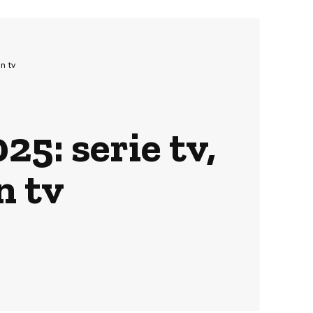
n tv
5: serie tv,
n tv