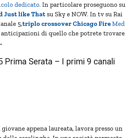
icolo dedicato
. In particolare proseguono su
 Just like That
su Sky e NOW. In tv su Rai
anale 5,
triplo crossover Chicago Fire
Med
e anticipazioni di quello che potrete trovare
.
 Prima Serata – I primi 9 canali
a giovane appena laureata, lavora presso un
a delle casalinghe. In una società permeata