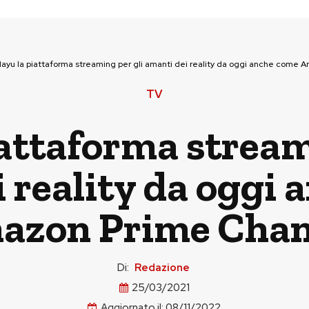
ayu la piattaforma streaming per gli amanti dei reality da oggi anche come
TV
attaforma stream
 reality da oggi
azon Prime Chan
Di:
Redazione
25/03/2021
Aggiornato il:
08/11/2022