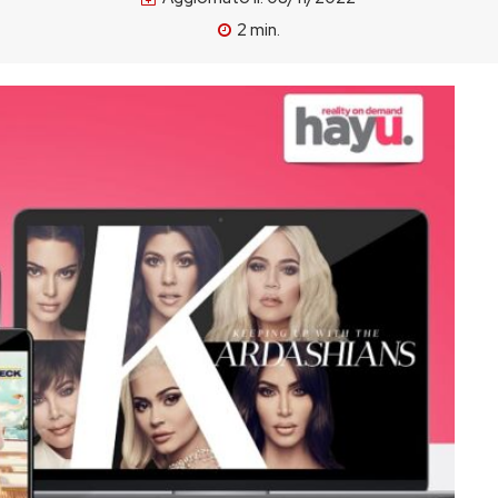
2
min.