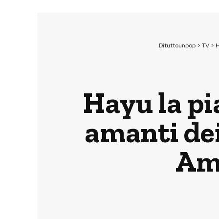
Dituttounpop
>
TV
>
H
Hayu la pi
amanti dei
Am