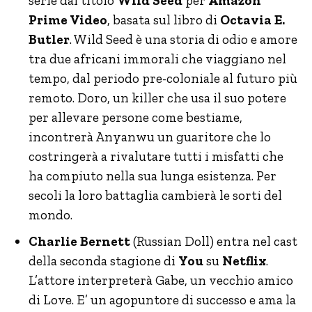
serie dal titolo
Wild Seed
per
Amazon
Prime Video
, basata sul libro di
Octavia E.
Butler
. Wild Seed è una storia di odio e amore
tra due africani immorali che viaggiano nel
tempo, dal periodo pre-coloniale al futuro più
remoto. Doro, un killer che usa il suo potere
per allevare persone come bestiame,
incontrerà Anyanwu un guaritore che lo
costringerà a rivalutare tutti i misfatti che
ha compiuto nella sua lunga esistenza. Per
secoli la loro battaglia cambierà le sorti del
mondo.
Charlie Bernett
(Russian Doll) entra nel cast
della seconda stagione di
You
su
Netflix
.
L’attore interpreterà Gabe, un vecchio amico
di Love. E’ un agopuntore di successo e ama la