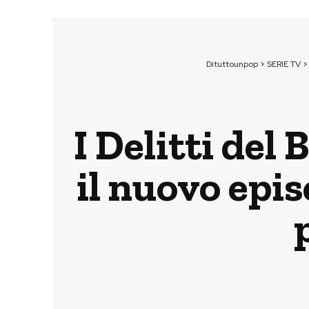
Dituttounpop
>
SERIE TV
I Delitti de
il nuovo epis