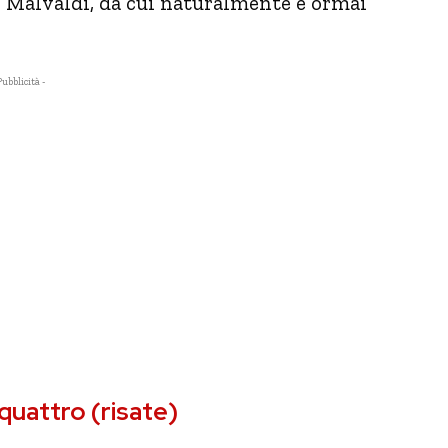
 Malvaldi, da cui naturalmente è ormai
Pubblicità -
quattro (risate)