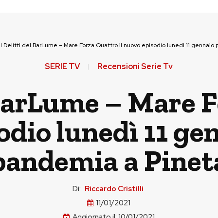
>
I Delitti del BarLume – Mare Forza Quattro il nuovo episodio lunedì 11 gennaio
SERIE TV
Recensioni Serie Tv
l BarLume – Mare 
odio lunedì 11 ge
pandemia a Pinet
Di:
Riccardo Cristilli
11/01/2021
Aggiornato il:
10/01/2021