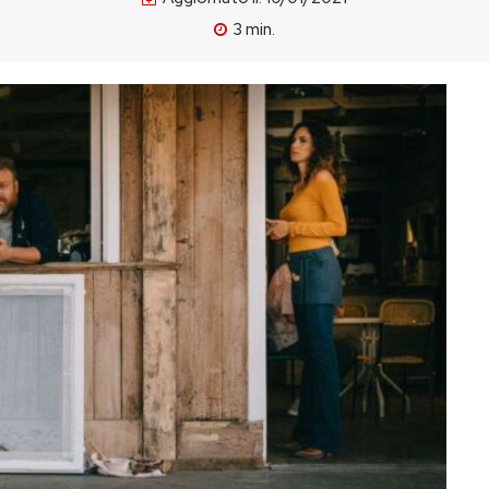
3
min.