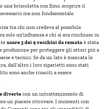
si una briscoletta con Emo, scoprire il
 necessario ma non fondamentale.
ivisa tra chi non credeva al possibile
a solo un’influenza e chi si era rinchiuso in
nte
usare 3 dei 4 vecchini da remoto
è stata
e produzione per proteggere gli attori più a
arse e tecnici. Se da un lato è mancata la
, dall’altro i loro siparietti sono stati
lito sono anche riusciti a essere
.
e diverte
con un intrattenimento di
pre un piacere ritrovare. I momenti con
ado Guzzanti sono tra gli imperdibili di