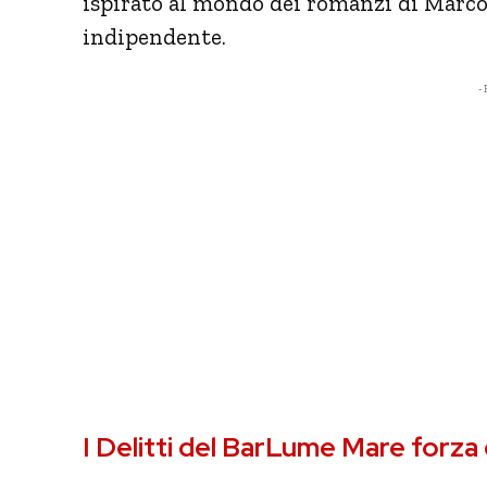
ispirato al mondo dei romanzi di Marco
indipendente.
- 
I Delitti del BarLume Mare forza 