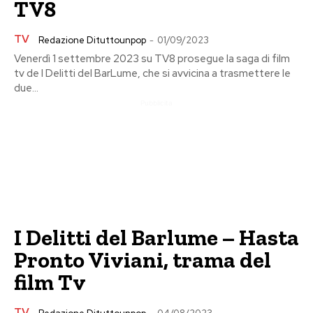
TV8
TV
Redazione Dituttounpop
-
01/09/2023
Venerdì 1 settembre 2023 su TV8 prosegue la saga di film
tv de I Delitti del BarLume, che si avvicina a trasmettere le
due...
Pubblicita
I Delitti del Barlume – Hasta
Pronto Viviani, trama del
film Tv
TV