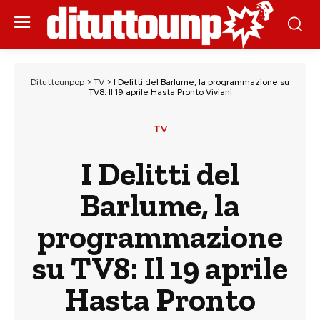
Dituttounpop
>
TV
>
I Delitti del Barlume, la programmazione su
TV8: Il 19 aprile Hasta Pronto Viviani
TV
I Delitti del
Barlume, la
programmazione
su TV8: Il 19 aprile
Hasta Pronto