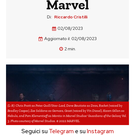
Marvel
Di:
Riccardo Cristilli
02/08/2023
Aggiornato il:
02/08/2023
2
min.
(L-R): Chris Pratt as Peter Quill/Star-Lord, Dave Bautista as Drax, Rocket (voiced by
Bradley Cooper), Zoe Saldana as Gamora, Groot (voiced by Vin Diesel), Karen Gillan as
Nebula, and Pom Klementieff as Mantis in Marvel Studios' Guardians of the Galaxy Vol.
3. Photo courtesy of Marvel Studios. © 2022 MARVEL.
Seguici su
Telegram
e su
Instagram