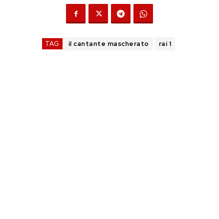
TAG
il cantante mascherato
rai 1