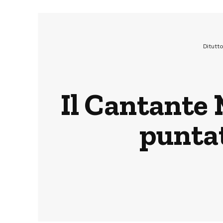
Ditutt
Il Cantante 
puntat