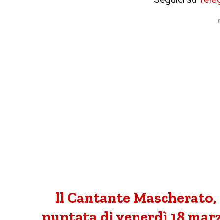
P
ll Cantante Mascherato, i
puntata di venerdì 18 mar