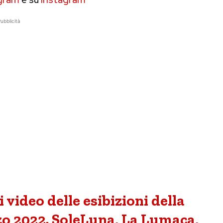
ubblicità
 video delle esibizioni della
zo 2022. SoleLuna, La Lumaca,