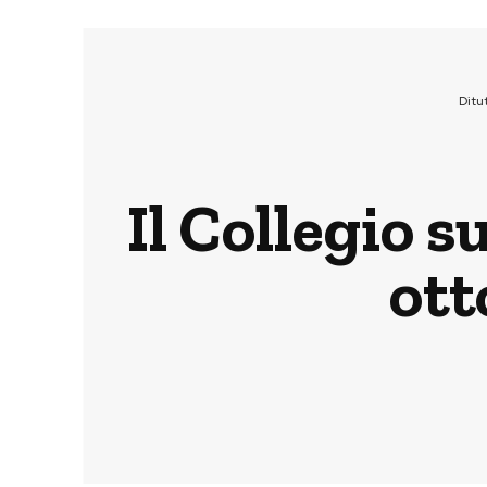
Ditu
Il Collegio s
ott