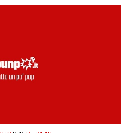
gram
e su
Instagram