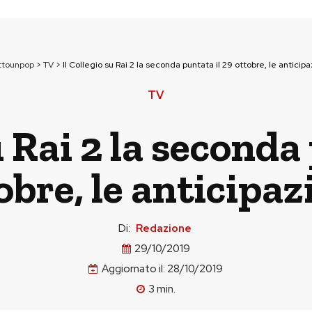
ttounpop
>
TV
>
Il Collegio su Rai 2 la seconda puntata il 29 ottobre, le anticipa
TV
u Rai 2 la seconda
obre, le anticipaz
Di:
Redazione
29/10/2019
Aggiornato il:
28/10/2019
3
min.