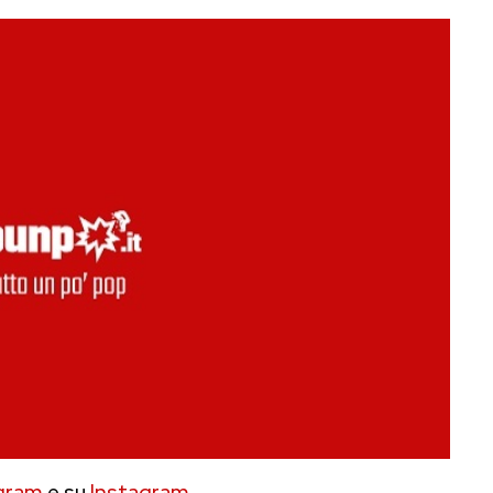
gram
e su
Instagram