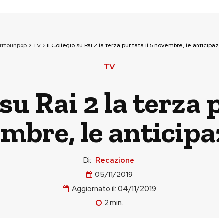
uttounpop
>
TV
>
Il Collegio su Rai 2 la terza puntata il 5 novembre, le anticipaz
TV
 su Rai 2 la terza 
mbre, le anticipa
Di:
Redazione
05/11/2019
Aggiornato il:
04/11/2019
2
min.