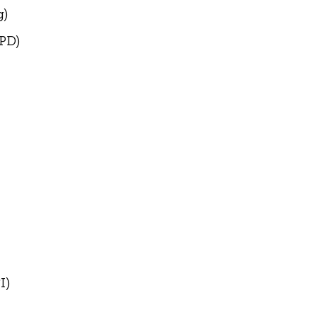
g)
 PD)
I)