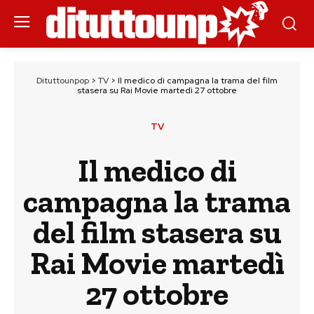
Dituttounpop
>
TV
>
Il medico di campagna la trama del film
stasera su Rai Movie martedì 27 ottobre
TV
Il medico di
campagna la trama
del film stasera su
Rai Movie martedì
27 ottobre