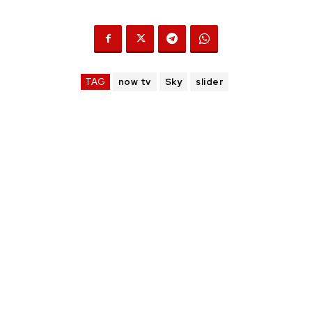
TAG
now tv
Sky
slider