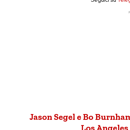
P
Jason Segel e Bo Burnham 
Los Angeles 