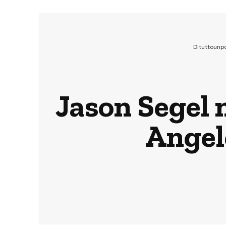
Dituttounp
Jason Segel n
Angele