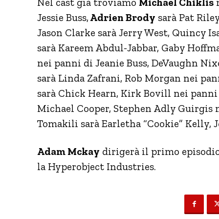
Nel cast già troviamo
Michael Chiklis
n
Jessie Buss,
Adrien Brody
sarà Pat Rile
Jason Clarke sarà Jerry West, Quincy 
sarà Kareem Abdul-Jabbar, Gaby Hoffm
nei panni di Jeanie Buss, DeVaughn Ni
sarà Linda Zafrani, Rob Morgan nei pann
sarà Chick Hearn, Kirk Bovill nei panni
Michael Cooper, Stephen Adly Guirgis 
Tomakili sarà Earletha “Cookie” Kelly, 
Adam Mckay
dirigerà il primo episodio
la Hyperobject Industries.