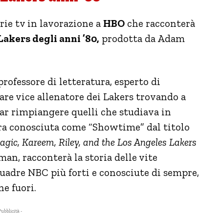
erie tv in lavorazione a
HBO
che racconterà
akers degli anni ’80,
prodotta da Adam
rofessore di letteratura, esperto di
are vice allenatore dei Lakers trovando a
r rimpiangere quelli che studiava in
era conosciuta come “Showtime” dal titolo
gic, Kareem, Riley, and the Los Angeles Lakers
lman, racconterà la storia delle vite
quadre NBC più forti e conosciute di sempre,
he fuori.
Pubblicità -