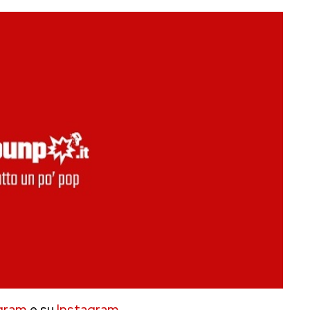
gram
e su
Instagram