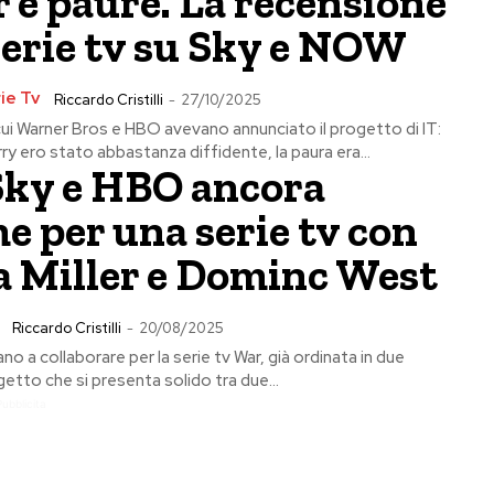
 e paure. La recensione
serie tv su Sky e NOW
ie Tv
Riccardo Cristilli
-
27/10/2025
ui Warner Bros e HBO avevano annunciato il progetto di IT:
 ero stato abbastanza diffidente, la paura era...
Sky e HBO ancora
e per una serie tv con
a Miller e Dominc West
Riccardo Cristilli
-
20/08/2025
o a collaborare per la serie tv War, già ordinata in due
getto che si presenta solido tra due...
Pubblicita