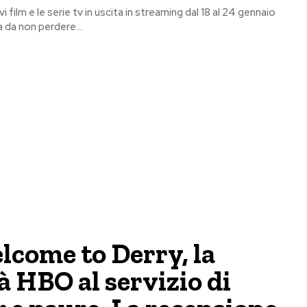
i film e le serie tv in uscita in streaming dal 18 al 24 gennaio
 da non perdere...
lcome to Derry, la
à HBO al servizio di