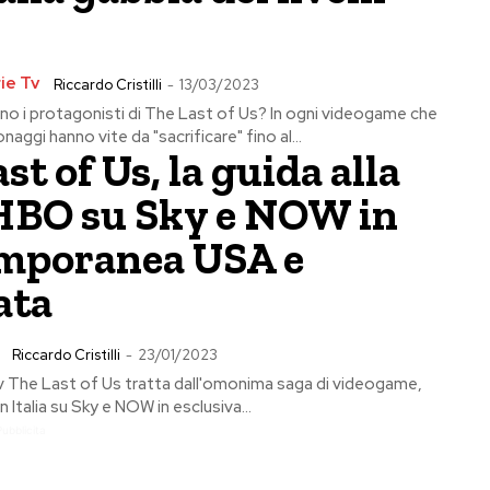
ie Tv
Riccardo Cristilli
-
13/03/2023
no i protagonisti di The Last of Us? In ogni videogame che
sonaggi hanno vite da "sacrificare" fino al...
st of Us, la guida alla
 HBO su Sky e NOW in
mporanea USA e
ata
Riccardo Cristilli
-
23/01/2023
tv The Last of Us tratta dall'omonima saga di videogame,
n Italia su Sky e NOW in esclusiva...
Pubblicita