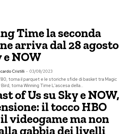
ng Time la seconda
ne arriva dal 28 agosto
y e NOW
cardo Cristilli
-
03/08/2023
'80, torna il parquet e le storiche sfide di basket tra Magic
Bird, torna Winning Time L'ascesa della...
st of Us su Sky e NOW,
ensione: il tocco HBO
 il videogame ma non
alla gabbia dei livelli