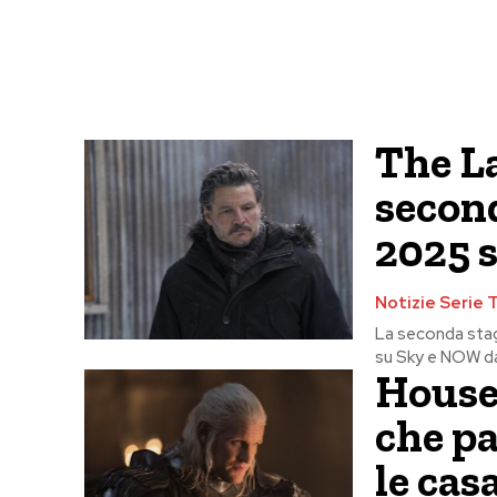
The La
second
2025 s
Notizie Serie 
La seconda stagi
su Sky e NOW dal
House 
che pa
le casa