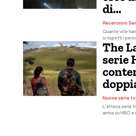
di...
Recensioni Ser
Quante vite han
si rispetti i per
The La
serie
conte
doppi
Nuove serie tv
L'attesa serie 
arriva su HBO e i