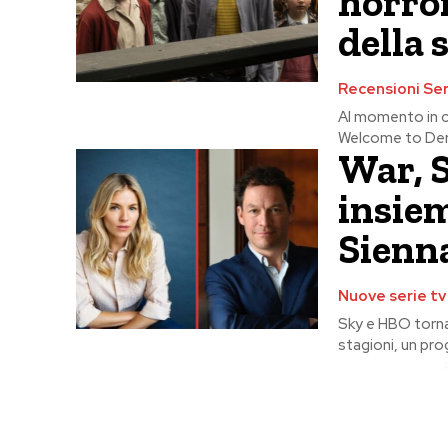
horror
della 
Recensioni Ser
Al momento in c
Welcome to Derry
War, 
insiem
Sienn
Nuove serie tv
Sky e HBO tornan
stagioni, un pro