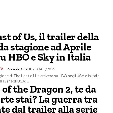
st of Us, il trailer della
a stagione ad Aprile
u HBO e Sky in Italia
TV
Riccardo Cristilli
-
09/03/2025
one di The Last of Us arriverà su HBO negli USA e in Italia
 13 (negli USA)...
of the Dragon 2, te da
rte stai? La guerra tra
te dal trailer alla serie