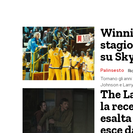
Winni
stagio
su Sk
Palinsesto
Ric
Tornano gli anni 
Johnson e Larry 
The La
la rec
esalta
esce d