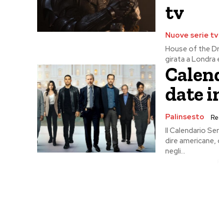
tv
Nuove serie tv
House of the Dra
girata a Londra 
Calend
date i
Palinsesto
Re
Il Calendario Se
dire americane, 
negli...