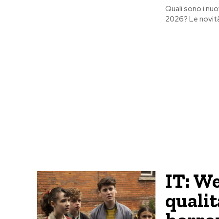
Quali sono i nuov
2026? Le novità
IT: We
qualit