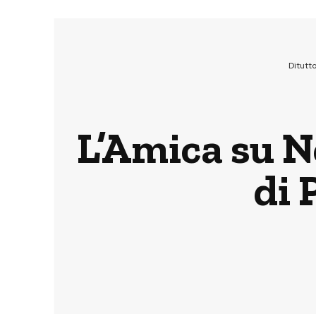
Ditutt
L’Amica su Ne
di 