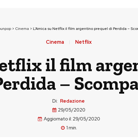
ounpop
>
Cinema
>
L’Amica su Netflix il film argentino prequel di Perdida – Sc
Cinema
Netflix
tflix il film arg
Perdida – Scomp
Di:
Redazione
29/05/2020
Aggiornato il:
29/05/2020
1
min.