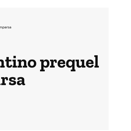
omparsa
entino prequel
arsa