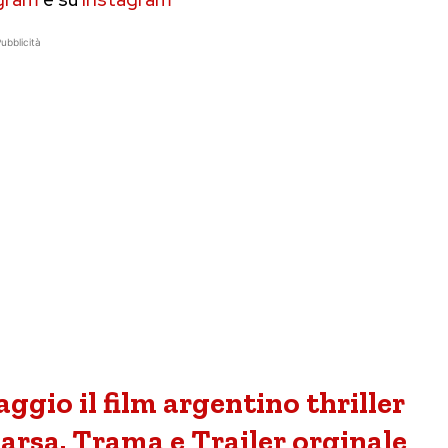
ubblicità
ggio il film argentino thriller
arsa. Trama e Trailer orginale