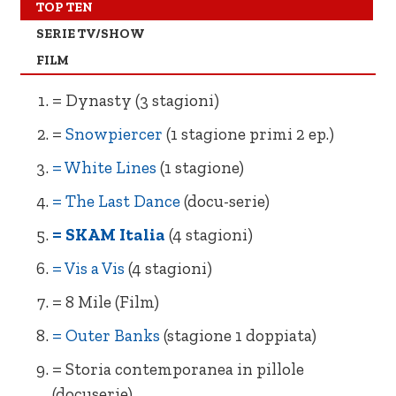
= Vis a Vis (4 stagioni)
– Il Gladiatore
TOP TEN
SERIE TV/SHOW
+ Storia contemporanea in pillole
= Love
FILM
(docuserie)
NE Hulk
– Outer Banks (stagione 1 doppiata)
= Dynasty (3 stagioni)
= Ti amo, imbecille
+ Prison Break (5 stagioni)
=
Snowpiercer
(1 stagione primi 2 ep.)
– La Missy Sbagliata
– La Cattedrale del Mare (1 stagione)
= White Lines
(1 stagione)
= The Last Dance
(docu-serie)
= SKAM Italia
(4 stagioni)
= Vis a Vis
(4 stagioni)
= 8 Mile (Film)
= Outer Banks
(stagione 1 doppiata)
= Storia contemporanea in pillole
(docuserie)