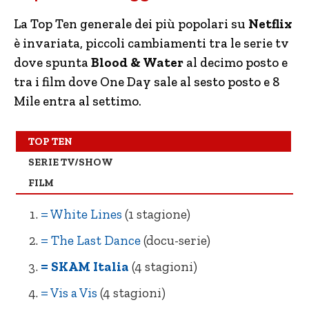
– The Last Dance (docu-serie)
– La Missy Sbagliata
La Top Ten generale dei più popolari su
Netflix
è invariata, piccoli cambiamenti tra le serie tv
– SKAM Italia (4 stagioni)
– Ti amo, imbecille
dove spunta
Blood & Water
al decimo posto e
– Vis a Vis (4 stagioni)
– Un uragano all’improvviso
tra i film dove One Day sale al sesto posto e 8
– Outer Banks (stagione 1 doppiata)
= One Day
Mile entra al settimo.
– Non ho mai… (1 stagione)
– Natale da Chef
TOP TEN
– Prison Break (5 stagioni)
= Storia di un Fantasma
SERIE TV/SHOW
– Summertime (1 stagione)
= L’alta metà24
FILM
– Into the Night (1 stagione)
=
Dangerous Lies
= White Lines
(1 stagione)
= The Last Dance
(docu-serie)
= SKAM Italia
(4 stagioni)
= Vis a Vis
(4 stagioni)