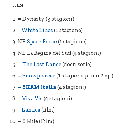
– SKAM Italia (4 stagioni)
– Il Gladiatore
FILM
= Outer Banks (stagione 1 doppiata)
RE One Day
= Dynasty (3 stagioni)
= Storia contemporanea in pillole
– Love
= White Lines
(1 stagione)
(docuserie)
NE
Space Force
(1 stagione)
NE La Regina del Sud (4 stagioni)
– The Last Dance
(docu-serie)
–
Snowpiercer
(1 stagione primi 2 ep.)
– SKAM Italia
(4 stagioni)
– Vis a Vis
(4 stagioni)
+
L’amica
(film)
– 8 Mile (Film)
= Dynasty (3 stagioni)
+ L’Amica