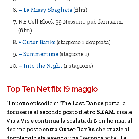
– La Missy Sbagliata (
film)
NE Cell Block 99 Nessuno può fermarmi
(film)
+ Outer Banks
(stagione 1 doppiata)
– Summertime
(stagione 1)
– Into the Night
(1 stagione)
+ The Last Dance (docu-serie)
= La Missy Sbagliata
Top Ten Netflix 19 maggio
– SKAM Italia (4 stagioni)
+ Cell Block 99 Nessuno può fermarmi
= White Lines (1 stagione)
+ Ti amo, imbecille
Il nuovo episodio di
The Last Dance
porta la
docuserie al secondo posto dietro
SKAM,
risale
= Vis a Vis
– Natale da Chef
(4 stagioni)
Vis a Vis e continua la scalata di Non ho mai, al
+ Non ho mai… (1 stagione)
–
Dangerous Lies
decimo posto entra
Outer Banks
che grazie al
RE Outer Banks (stagione 1 doppiata)
= L’alta metà
doppiaggio sta avendo una “seconda vita”. La