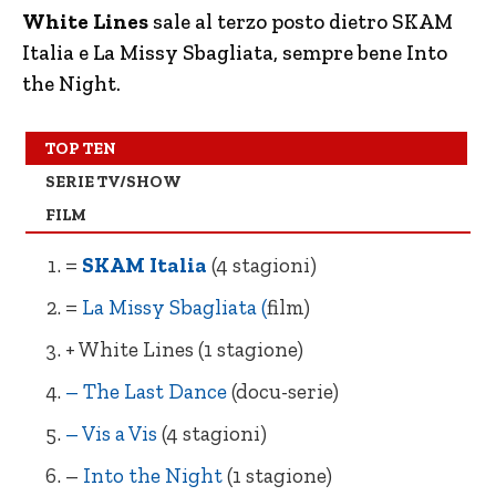
= The Last Dance (docu-serie)
=
Dangerous Lies
White Lines
sale al terzo posto dietro SKAM
Italia e La Missy Sbagliata, sempre bene Into
= Vis a Vis
= Ti amo, imbecille
(4 stagioni)
the Night.
= Into the Night (1 stagione)
=
Tyler Rake
+ Non ho mai… (1 stagione)
+ Ricchi d’amore
TOP TEN
SERIE TV/SHOW
– Summertime (1 stagione)
– Aftermath – La Vendetta
FILM
– Too Hot to Handle (reality)
= L’alta metà
=
SKAM Italia
(4 stagioni)
= Prison Break (5 stagioni)
= Napoli Velata
=
La Missy Sbagliata (
film)
= La Casa Di Carta (4 parti)
= Come un tuono
+ White Lines (1 stagione)
– The Last Dance
(docu-serie)
– Vis a Vis
(4 stagioni)
–
Into the Night
(1 stagione)