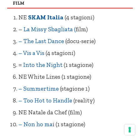
FILM
= Prison Break (5 stagioni)
RE Napoli Velata
NE
SKAM Italia
(4 stagioni)
= La Casa Di Carta (4 parti)
= Come un tuono
–
La Missy Sbagliata (
film)
– The Last Dance
(docu-serie)
– Vis a Vis
(4 stagioni)
=
Into the Night
(1 stagione)
NE White Lines (1 stagione)
– Summertime
(stagione 1)
– Too Hot to Handle
(reality)
NE Natale da Chef (film)
– Non ho ma
i (1 stagione)
NE SKAM Italia (4 stagioni)
= La Missy Sbagliata