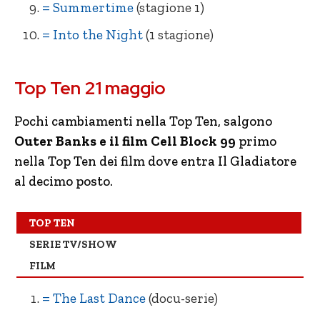
= Summertime
(stagione 1)
= Into the Night
(1 stagione)
+ White Lines (1 stagione)
= Cell Block 99 Nessuno può fermarmi
Top Ten 21 maggio
– The Last Dance (docu-serie)
= La Missy Sbagliata
– SKAM Italia (4 stagioni)
= Ti amo, imbecille
Pochi cambiamenti nella Top Ten, salgono
Outer Banks e il film Cell Block 99
primo
= Vis a Vis
+ Un uragano all’improvviso
(4 stagioni)
nella Top Ten dei film dove entra Il Gladiatore
= Outer Banks (stagione 1 doppiata)
– Natale da Chef
al decimo posto.
= Non ho mai… (1 stagione)
NE Storia di un Fantasma
TOP TEN
+ Prison Break (5 stagioni)
–
Dangerous Lies
SERIE TV/SHOW
= Summertime (1 stagione)
– L’alta metà
FILM
– Into the Night (1 stagione)
– Il Caso Spotlight
= The Last Dance
(docu-serie)
– Too Hot to Handle (reality)
NE One Day