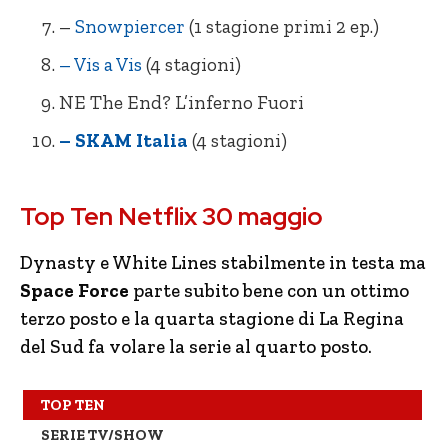
–
Snowpiercer
(1 stagione primi 2 ep.)
– Vis a Vis
(4 stagioni)
NE The End? L’inferno Fuori
– SKAM Italia
(4 stagioni)
= Dynasty (3 stagioni)
= L’Amica
Top Ten Netflix 30 maggio
+ Space Force (1 stagione)
+ The End? L’inferno fuori
+E La Regina del Sud (4 stagioni)
– 8 Mile
Dynasty e White Lines stabilmente in testa ma
Space Force
parte subito bene con un ottimo
– White Lines (1 stagione)
– Ted
terzo posto e la quarta stagione di La Regina
– The Last Dance (docu-serie)
= Un uragano all’improvviso
del Sud fa volare la serie al quarto posto.
– Snowpiercer (1 stagione primi 2 ep.)
– Cell Block 99 Nessuno può fermarmi
TOP TEN
+ Vis a Vis (4 stagioni)
+ La Missy Sbagliata
SERIE TV/SHOW