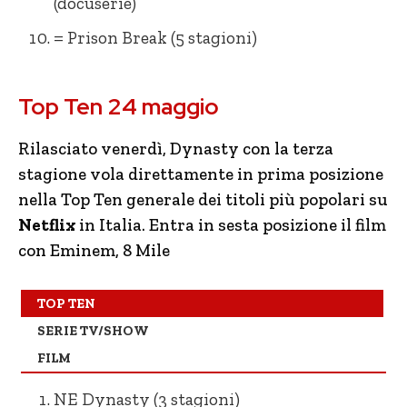
(docuserie)
= Prison Break (5 stagioni)
= Dynasty (3 stagioni)
= 8 Mile
Top Ten 24 maggio
= White Lines (1 stagione)
= Cell Block 99 Nessuno può fermarmi
= The Last Dance (docu-serie)
= La Missy Sbagliata
Rilasciato venerdì, Dynasty con la terza
stagione vola direttamente in prima posizione
= SKAM Italia (4 stagioni)
+ Un uragano all’improvviso
nella Top Ten generale dei titoli più popolari su
= Vis a Vis (4 stagioni)
– Ti amo, imbecille
Netflix
in Italia. Entra in sesta posizione il film
= Outer Banks (stagione 1 doppiata)
– One Day
con Eminem, 8 Mile
NE Storia contemporanea in pillole
+ Storia di un Fantasma
TOP TEN
(docuserie9
– Natale da Chef
SERIE TV/SHOW
+ Prison Break (5 stagioni)
+
Dangerous Lies
FILM
– Non ho mai… (1 stagione)
RE Il caso Spotlight
NE Dynasty (3 stagioni)