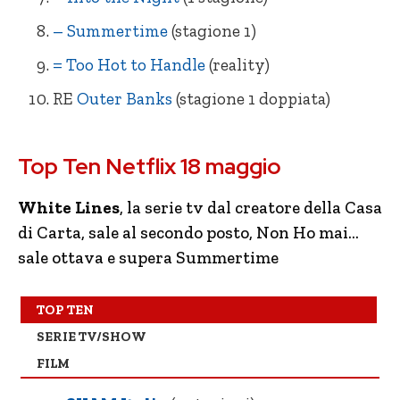
– Summertime
(stagione 1)
= Too Hot to Handle
(reality)
RE
Outer Banks
(stagione 1 doppiata)
= SKAM Italia (4 stagioni)
= La Missy Sbagliata
Top Ten Netflix 18 maggio
+ The Last Dance (docu-serie)
= Natale da Chef
– White Lines (1 stagione)
+ Ti amo, imbecille
White Lines
, la serie tv dal creatore della Casa
di Carta, sale al secondo posto, Non Ho mai…
= Vis a Vis
NE Cell Block 99 Nessuno può fermarmi
(4 stagioni)
sale ottava e supera Summertime
+ Non ho mai… (1 stagione)
–
Dangerous Lies
– Into the Night (1 stagione)
+ L’alta metà
TOP TEN
SERIE TV/SHOW
– Summertime (1 stagione)
– Tyler Rake
FILM
– Too Hot to Handle (reality)
– Ricchi d’amore