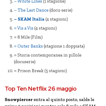
= Prison Break (5 stagioni)
– White Lines
(1 stagione)
– The Last Dance
(docu-serie)
– SKAM Italia
(4 stagioni)
= Vis a Vis
(4 stagioni)
= 8 Mile (Film)
= Outer Banks
(stagione 1 doppiata)
= Storia contemporanea in pillole
(docuserie)
= Prison Break (5 stagioni)
= Dynasty (3 stagioni)
= 8 Mile
Top Ten Netflix 26 maggio
+ Snowpiercer (1 stagione primi 2 ep.)
+ Ted
– White Lines (1 stagione)
– Cell Block 99 Nessuno può fermarmi
Snowpiercer
entra al quinto posto, salde le