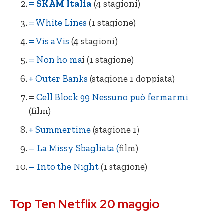
= SKAM Italia
(4 stagioni)
= White Lines
(1 stagione)
= Vis a Vis
(4 stagioni)
= Non ho ma
i (1 stagione)
+ Outer Banks
(stagione 1 doppiata)
=
Cell Block 99 Nessuno può fermarmi
(film)
+ Summertime
(stagione 1)
– La Missy Sbagliata (
film)
– Into the Night
(1 stagione)
= The Last Dance (docu-serie)
+ Cell Block 99 Nessuno può fermarmi
Top Ten Netflix 20 maggio
= SKAM Italia (4 stagioni)
– La Missy Sbagliata