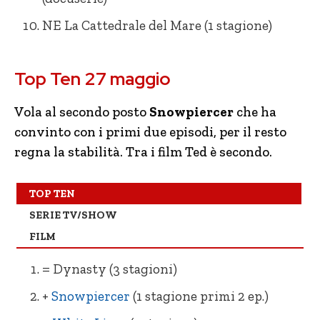
NE La Cattedrale del Mare (1 stagione)
= Dynasty (3 stagioni)
= 8 Mile
Top Ten 27 maggio
= Snowpiercer (1 stagione primi 2 ep.)
= Ted
= White Lines (1 stagione)
+ Un uragano all’improvviso
Vola al secondo posto
Snowpiercer
che ha
convinto con i primi due episodi, per il resto
= The Last Dance (docu-serie)
– Cell Block 99 Nessuno può fermarmi
regna la stabilità. Tra i film Ted è secondo.
= SKAM Italia (4 stagioni)
– Il Gladiatore
= Vis a Vis (4 stagioni)
+ Love
TOP TEN
SERIE TV/SHOW
= Outer Banks (stagione 1 doppiata)
+ One Day
FILM
= Storia contemporanea in pillole
– La Missy Sbagliata
(docuserie)
= Dynasty (3 stagioni)
= Ti amo, imbecille
NE La Cattedrale del Mare (1 stagione)
+
Snowpiercer
(1 stagione primi 2 ep.)
L’altra metà