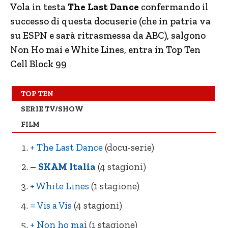
= White Lines (1 stagione)
= Ti amo, imbecille
Vola in testa
The Last Dance
confermando il
successo di questa docuserie (che in patria va
= Vis a Vis
= Natale da Chef
(4 stagioni)
su ESPN e sarà ritrasmessa da ABC), salgono
= Non ho mai… (1 stagione)
+ Un uragano all’improvviso
Non Ho mai e White Lines, entra in Top Ten
= Outer Banks (stagione 1 doppiata)
–
Dangerous Lies
Cell Block 99
= Summertime (1 stagione)
= L’alta metà
TOP TEN
– Into the Night (1 stagione)
– Tyler Rake
SERIE TV/SHOW
+ Prison Break (5 stagioni)
– Il Caso Spotlight
FILM
– Too Hot to Handle (reality)
NE Il Gladiatore
+ The Last Dance
(docu-serie)
– SKAM Italia
(4 stagioni)
+ White Lines
(1 stagione)
= Vis a Vis
(4 stagioni)
+ Non ho ma
i (1 stagione)