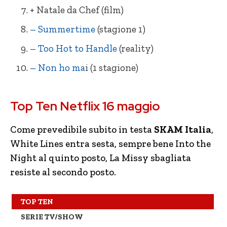
+ Natale da Chef (film)
– Summertime
(stagione 1)
– Too Hot to Handle
(reality)
– Non ho ma
i (1 stagione)
= SKAM Italia (4 stagioni)
= La Missy Sbagliata
Top Ten Netflix 16 maggio
= White Lines (1 stagione)
= Natale da Chef
– The Last Dance (docu-serie)
=
Dangerous Lies
Come prevedibile subito in testa
SKAM Italia
,
White Lines entra sesta, sempre bene Into the
– Vis a Vis
+ Ti amo, imbecille
(4 stagioni)
Night al quinto posto, La Missy sbagliata
= Into the Night (1 stagione)
+
Tyler Rake
resiste al secondo posto.
– Summertime (1 stagione)
= Aftermath – La Vendetta
TOP TEN
= Too Hot to Handle (reality)
– Ricchi d’amore
SERIE TV/SHOW
= Non ho mai… (1 stagione)
= L’alta metà