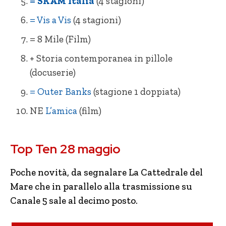
= SKAM Italia
(4 stagioni)
= Vis a Vis
(4 stagioni)
= 8 Mile (Film)
+ Storia contemporanea in pillole
(docuserie)
= Outer Banks
(stagione 1 doppiata)
NE
L’amica
(film)
= Dynasty (3 stagioni)
= 8 Mile
Top Ten 28 maggio
+ White Lines (1 stagione)
NE L’Amica
– Snowpiercer (1 stagione primi 2 ep.)
– Ted
Poche novità, da segnalare La Cattedrale del
Mare che in parallelo alla trasmissione su
= The Last Dance (docu-serie)
– Un uragano all’improvviso
Canale 5 sale al decimo posto.
= SKAM Italia (4 stagioni)
– Cell Block 99 Nessuno può fermarmi