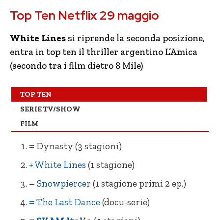
Top Ten Netflix 29 maggio
= White Lines (1 stagione)
– 8 Mile
NE Space Force (1 stagione)
NE The End? L’inferno fuori
White Lines
si riprende la seconda posizione,
entra in top ten il thriller argentino L’Amica
NE La Regina del Sud (4 stagioni)
– Ted
(secondo tra i film dietro 8 Mile)
– The Last Dance (docu-serie)
– Un uragano all’improvviso
– Snowpiercer (1 stagione primi 2 ep.)
= Il Gladiatore
TOP TEN
SERIE TV/SHOW
– SKAM Italia (4 stagioni)
– Cell Block 99 Nessuno può fermarmi
FILM
– Vis a Vis (4 stagioni)
– Love
= Dynasty (3 stagioni)
– Outer Banks (stagione 1 doppiata)
NE Hulk
+ White Lines
(1 stagione)
– Storia contemporanea in pillole
= La Missy Sbagliata
(docuserie)
–
Snowpiercer
(1 stagione primi 2 ep.)
= The Last Dance
(docu-serie)