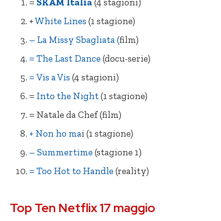
=
SKAM Italia
(4 stagioni)
RE Outer Banks (stagione 1 doppiata)
NE Il Caso Spotlight
+
White Lines
(1 stagione)
= Prison Break (5 stagioni)
= Napoli Velata
– La Missy Sbagliata (
film)
= The Last Dance
(docu-serie)
= Vis a Vis
(4 stagioni)
=
Into the Night
(1 stagione)
= Natale da Chef (film)
+ Non ho ma
i (1 stagione)
– Summertime
(stagione 1)
= Too Hot to Handle
(reality)
= SKAM Italia (4 stagioni)
= La Missy Sbagliata
Top Ten Netflix 17 maggio
= White Lines (1 stagione)
= Natale da Chef