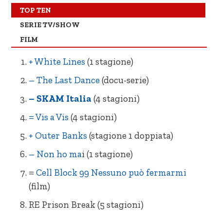
= Non ho mai… (1 stagione)
+ One Day
TOP TEN
SERIE TV/SHOW
= Prison Break (5 stagioni)
NE 8 Mile
FILM
= Summertime (1 stagione)
– Storia di un Fantasma
+ White Lines
(1 stagione)
= Into the Night (1 stagione)
+ L’alta metà
– The Last Dance
(docu-serie)
NE Blood & Water (stagione 1)
–
Dangerous Lies
– SKAM Italia
(4 stagioni)
= Vis a Vis
(4 stagioni)
+ Outer Banks
(stagione 1 doppiata)
– Non ho ma
i (1 stagione)
=
Cell Block 99 Nessuno può fermarmi
(film)
RE Prison Break (5 stagioni)