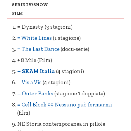
– Storia contemporanea in pillole
– One Day
SERIE TV/SHOW
(docuserie9
NE L’altra metà
FILM
– Prison Break (5 stagioni)
NE Love
= Dynasty (3 stagioni)
– Non ho mai… (1 stagione)
= White Lines
(1 stagione)
= The Last Dance
(docu-serie)
+ 8 Mile (Film)
– SKAM Italia
(4 stagioni)
– Vis a Vis
(4 stagioni)
– Outer Banks
(stagione 1 doppiata)
= Cell Block 99 Nessuno può fermarmi
(film)
NE Storia contemporanea in pillole