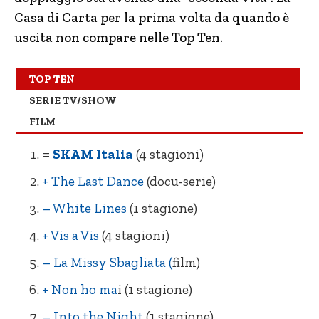
Casa di Carta per la prima volta da quando è
– Summertime (1 stagione)
NE Un uragano all’improvviso
uscita non compare nelle Top Ten.
– Into the Night (1 stagione)
– Tyler Rake
– Too Hot to Handle (reality)
+ Il Caso Spotlight
TOP TEN
SERIE TV/SHOW
= Prison Break (5 stagioni)
– Ricchi d’amore
FILM
=
SKAM Italia
(4 stagioni)
+ The Last Dance
(docu-serie)
– White Lines
(1 stagione)
+ Vis a Vis
(4 stagioni)
– La Missy Sbagliata (
film)
+ Non ho ma
i (1 stagione)
– Into the Night
(1 stagione)