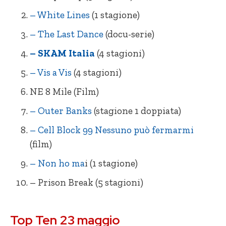
= Into the Night (1 stagione)
– White Lines
(1 stagione)
– The Last Dance
(docu-serie)
– SKAM Italia
(4 stagioni)
– Vis a Vis
(4 stagioni)
NE 8 Mile (Film)
– Outer Banks
(stagione 1 doppiata)
– Cell Block 99 Nessuno può fermarmi
(film)
– Non ho ma
i (1 stagione)
– Prison Break (5 stagioni)
NE Dynasty (3 stagioni)
+ 8 Mile
Top Ten 23 maggio
– White Lines (1 stagione)
– Cell Block 99 Nessuno può fermarmi