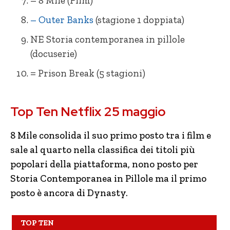
– 8 Mile (Film)
– Outer Banks
(stagione 1 doppiata)
NE Storia contemporanea in pillole
(docuserie)
= Prison Break (5 stagioni)
= Dynasty (3 stagioni)
= 8 Mile
Top Ten Netflix 25 maggio
= White Lines (1 stagione)
= Cell Block 99 Nessuno può fermarmi
= The Last Dance (docu-serie)
+ Un uragano all’improvviso
8 Mile consolida il suo primo posto tra i film e
sale al quarto nella classifica dei titoli più
= SKAM Italia (4 stagioni)
NE Il Gladiatore
popolari della piattaforma, nono posto per
NE Snowpiercer (1 stagione primi 2 ep.)
– La Missy Sbagliata
Storia Contemporanea in Pillole ma il primo
– Vis a Vis (4 stagioni)
NE Ted
posto è ancora di Dynasty.
– Outer Banks (stagione 1 doppiata)
– Ti amo, imbecille
TOP TEN