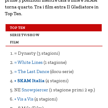
prime 3 posizioni mentre cala 8 mile e SKAM
– The Last Dance (docu-serie)
– Un uragano all’improvviso
torna quarto. Tra i film entra Il Gladiatore in
– SKAM Italia (4 stagioni)
– Il Gladiatore
Top Ten.
= Vis a Vis (4 stagioni)
– La Missy Sbagliata
TOP TEN
= Outer Banks (stagione 1 doppiata)
= Ti amo, imbecille
SERIE TV/SHOW
= Storia contemporanea in pillole
= One Day
FILM
(docuserie9
+ Love
= Dynasty (3 stagioni)
= Prison Break (5 stagioni)
– L’altra metà
= White Lines
(1 stagione)
= Non ho mai… (1 stagione)
= The Last Dance
(docu-serie)
+ SKAM Italia
(4 stagioni)
NE
Snowpiercer
(1 stagione primi 2 ep.)
+ Vis a Vis
(4 stagioni)