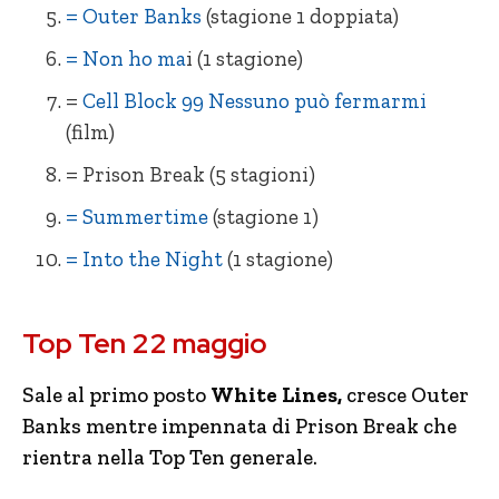
= Outer Banks
(stagione 1 doppiata)
= Non ho ma
i (1 stagione)
=
Cell Block 99 Nessuno può fermarmi
(film)
= Prison Break (5 stagioni)
= Summertime
(stagione 1)
= Into the Night
(1 stagione)
= White Lines (1 stagione)
= Cell Block 99 Nessuno può fermarmi
Top Ten 22 maggio
= The Last Dance (docu-serie)
= La Missy Sbagliata
= SKAM Italia (4 stagioni)
= Ti amo, imbecille
Sale al primo posto
White Lines,
cresce Outer
Banks mentre impennata di Prison Break che
= Vis a Vis
= Un uragano all’improvviso
(4 stagioni)
rientra nella Top Ten generale.
= Outer Banks (stagione 1 doppiata)
= Natale da Chef