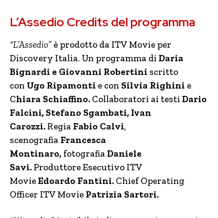
L’Assedio Credits del programma
“L’Assedio”
è prodotto da ITV Movie per
Discovery Italia. Un programma di
Daria
Bignardi e Giovanni Robertini
scritto
con
Ugo Ripamonti
e con
Silvia Righini
e
C
hiara Schiaffino.
Collaboratori ai testi
Dario
Falcini, Stefano Sgambati, Ivan
Carozzi.
Regia
Fabio Calvi
,
scenografia
Francesca
Montinaro,
fotografia
Daniele
Savi.
Produttore Esecutivo ITV
Movie
Edoardo Fantini.
Chief Operating
Officer
ITV Movie
Patrizia Sartori.