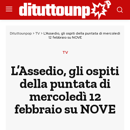
Dituttounpop
>
TV
>
L’Assedio, gli ospiti della puntata di mercoledì
12 febbraio su NOVE
TV
L’Assedio, gli ospiti
della puntata di
mercoledì 12
febbraio su NOVE