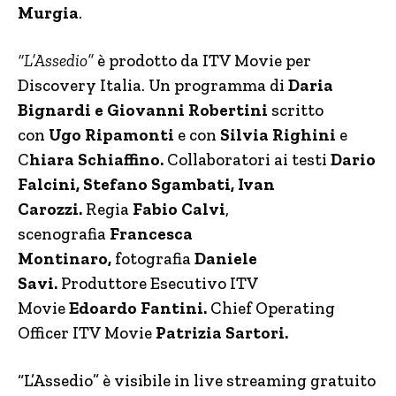
Murgia
.
“L’Assedio”
è prodotto da ITV Movie per
Discovery Italia. Un programma di
Daria
Bignardi e Giovanni Robertini
scritto
con
Ugo Ripamonti
e con
Silvia Righini
e
C
hiara Schiaffino.
Collaboratori ai testi
Dario
Falcini, Stefano Sgambati, Ivan
Carozzi.
Regia
Fabio Calvi
,
scenografia
Francesca
Montinaro,
fotografia
Daniele
Savi.
Produttore Esecutivo ITV
Movie
Edoardo Fantini.
Chief Operating
Officer
ITV Movie
Patrizia Sartori.
“L’Assedio” è visibile in live streaming gratuito