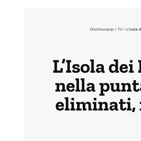
Dituttounpop
>
TV
>
L’Isola 
L’Isola de
nella punta
eliminati,