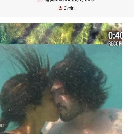
2
min.