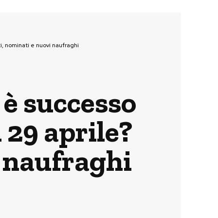
ti, nominati e nuovi naufraghi
 è successo
 29 aprile?
i naufraghi