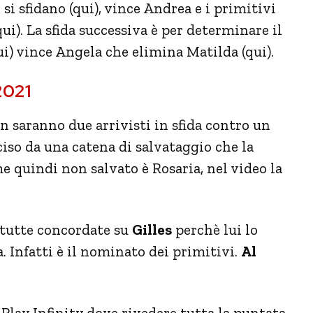
si sfidano (qui), vince Andrea e i primitivi
ui). La sfida successiva è per determinare il
qui) vince Angela che elimina Matilda (qui).
2021
 saranno due arrivisti in sfida contro un
ciso da una catena di salvataggio che la
me quindi non salvato è Rosaria, nel video la
tutte concordate su
Gilles
perchè lui lo
. Infatti è il nominato dei primitivi.
Al
Play Infinity dove rivedere tutta la puntata