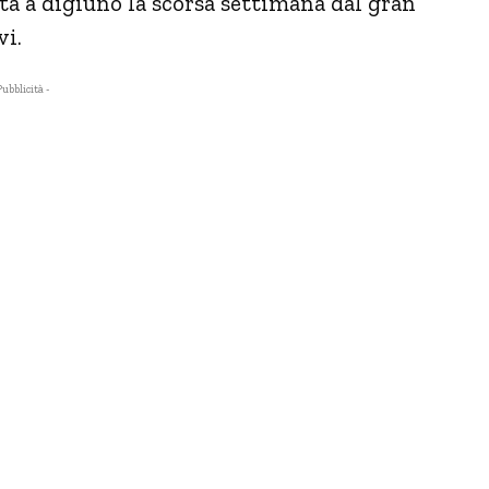
ta a digiuno la scorsa settimana dal gran
vi.
Pubblicità -