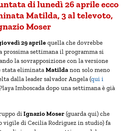
untata di lunedì 26 aprile ecco
minata Matilda, 3 al televoto,
Ignazio Moser
giovedì 29 aprile
quella che dovrebbe
alla prossima settimana il programma si
tando la sovrapposizione con la versione
è stata eliminata
Matilda
non solo meno
lta dalla leader salvador Angela (
qui i
a Playa Imboscada dopo una settimana è già
gruppo di
Ignazio Moser
(guarda qui) che
o vigile di Cecilia Rodriguez in studio) fa