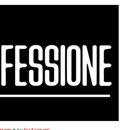
gram
e su
Instagram