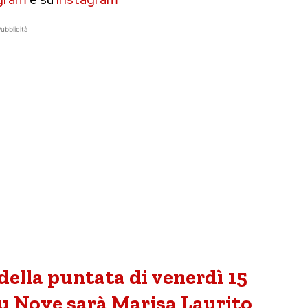
ubblicità
della puntata di venerdì 15
su Nove sarà Marisa Laurito