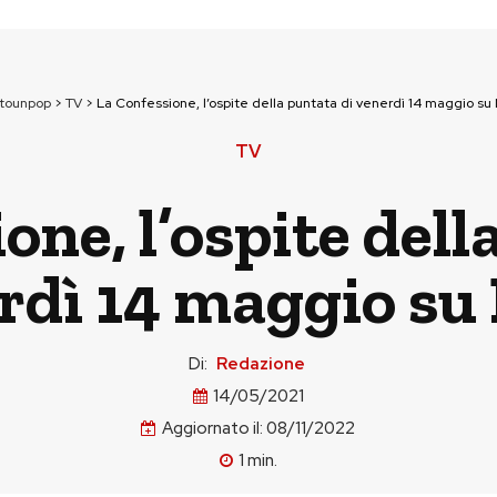
ttounpop
>
TV
>
La Confessione, l’ospite della puntata di venerdì 14 maggio su
TV
one, l’ospite dell
rdì 14 maggio su
Di:
Redazione
14/05/2021
Aggiornato il:
08/11/2022
1
min.