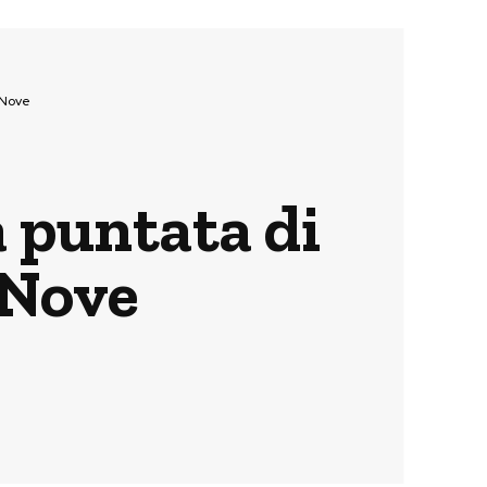
 Nove
a puntata di
 Nove