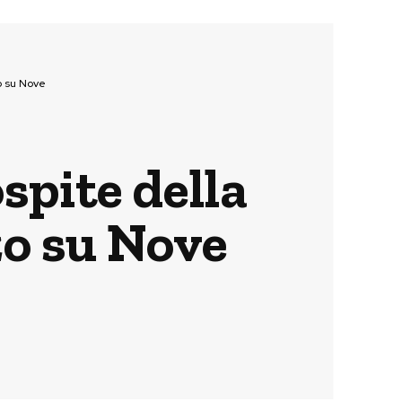
o su Nove
spite della
zo su Nove