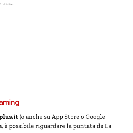
Pubblicità -
eaming
lus.it
(o anche su App Store o Google
a
, è possibile riguardare la puntata de La