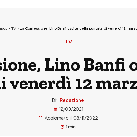
npop
>
TV
>
La Confessione, Lino Banfi ospite della puntata di venerdì 12 marz
TV
ione, Lino Banfi o
i venerdì 12 mar
Di:
Redazione
12/03/2021
Aggiornato il:
08/11/2022
1
min.