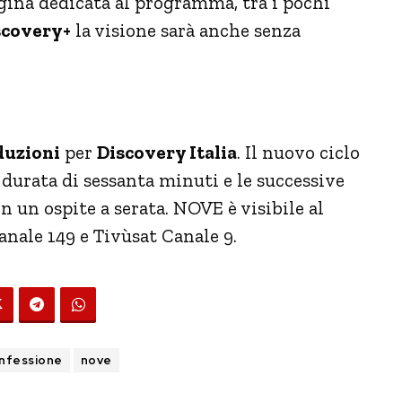
ina dedicata al programma, tra i pochi
covery+
la visione sarà anche senza
duzioni
per
Discovery Italia
. Il nuovo ciclo
 durata di sessanta minuti e le successive
n un ospite a serata.
NOVE è visibile al
Canale 149 e Tivùsat Canale 9.
nfessione
nove