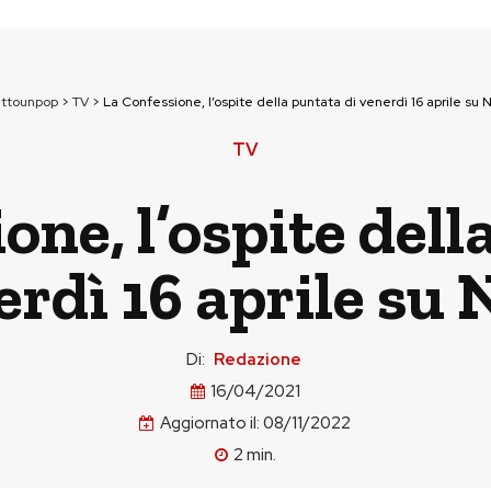
uttounpop
>
TV
>
La Confessione, l’ospite della puntata di venerdì 16 aprile su 
TV
one, l’ospite dell
erdì 16 aprile su 
Di:
Redazione
16/04/2021
Aggiornato il:
08/11/2022
2
min.