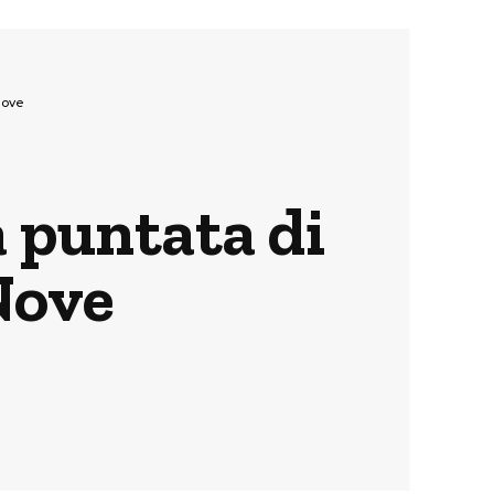
Nove
a puntata di
Nove