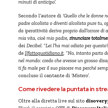
minuti di anticipo’.
Secondo l’autore di
‘Quello che le donne n
padre alcolista o diventi alcolista pure tu,
da iperattività deriva proprio dall’orrore di
mia vita, cioè mio padre,
rinunciare totalmen
dei
Decibel
. “
Lei l’ha mai odiato per questo
de
Ilfattoquotidiano.it
. “
No, intanto parto d
nel mondo: credo che avesse un grosso disa
ti fa male per il suo piacere ma perché se
concluso il cantante di
‘Mistero’
.
Come rivedere la puntata in str
Oltre alla diretta live sul sito
disoveryp