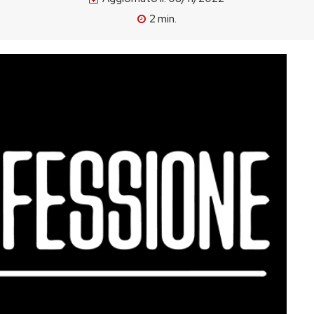
2
min.