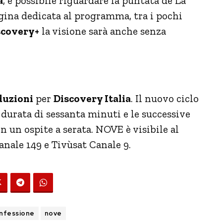
a
, è possibile riguardare la puntata de La
ina dedicata al programma, tra i pochi
covery+
la visione sarà anche senza
duzioni
per
Discovery Italia
. Il nuovo ciclo
 durata di sessanta minuti e le successive
n un ospite a serata.
NOVE è visibile al
Canale 149 e Tivùsat Canale 9.
nfessione
nove