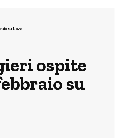
braio su Nove
ieri ospite
febbraio su