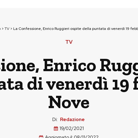
p
>
TV
>
La Confessione, Enrico Ruggieri ospite della puntata di venerdì 19 feb
TV
ione, Enrico Rugg
ata di venerdì 19 
Nove
Di:
Redazione
19/02/2021
Aggiornato il:
08/11/2022