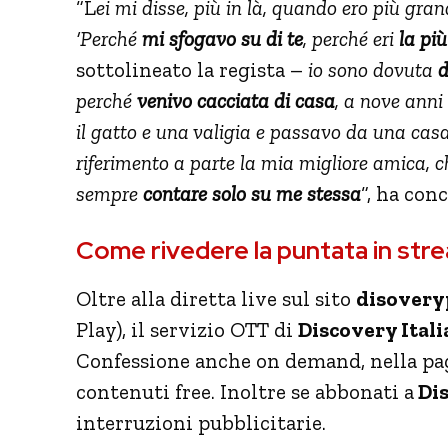
“L
ei mi disse, più in là, quando ero più grand
‘Perché
mi sfogavo su di te
, perché eri
la più
sottolineato la regista –
io sono dovuta
d
perché
venivo cacciata di casa
, a nove anni
il gatto e una valigia e passavo da una casa 
riferimento a parte la mia migliore amica, 
sempre
contare solo su me stessa
“, ha con
Come rivedere la puntata in str
Oltre alla diretta live sul sito
disoveryp
Play), il servizio OTT di
Discovery Itali
Confessione anche on demand, nella pag
contenuti free. Inoltre se abbonati a
Dis
interruzioni pubblicitarie.