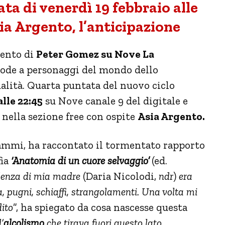
ta di venerdì 19 febbraio alle
ia Argento, l’anticipazione
ento di
Peter Gomez su Nove La
mode a personaggi del mondo dello
ualità. Quarta puntata del nuovo ciclo
lle 22:45
su Nove canale 9 del digitale e
nella sezione free con ospite
Asia Argento.
rammi, ha raccontato il tormentato rapporto
fia
‘Anatomia di un cuore selvaggio’
(ed.
lenza di mia madre
(Daria Nicolodi,
ndr
)
era
a, pugni, schiaffi, strangolamenti. Una volta mi
dito
”, ha spiegato da cosa nascesse questa
’
alcolismo
che tirava fuori questo lato