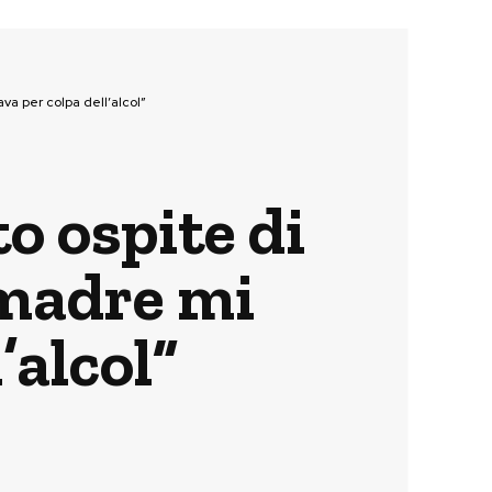
va per colpa dell’alcol”
o ospite di
 madre mi
’alcol”