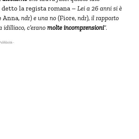
 detto la regista romana –
Lei a 26 anni si è
e Anna,
ndr
)
e una no
(Fiore,
ndr
),
il rapporto
 idilliaco, c’erano
molte incomprensioni
“.
Pubblicità -