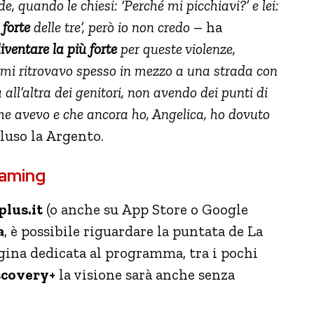
e, quando le chiesi: ‘Perché mi picchiavi?’ e lei:
 forte
delle tre’, però io non credo
– ha
iventare la più forte
per queste violenze,
 mi ritrovavo spesso in mezzo a una strada con
all’altra dei genitori, non avendo dei punti di
che avevo e che ancora ho, Angelica, ho dovuto
cluso la Argento.
eaming
lus.it
(o anche su App Store o Google
a
, è possibile riguardare la puntata de La
ina dedicata al programma, tra i pochi
covery+
la visione sarà anche senza