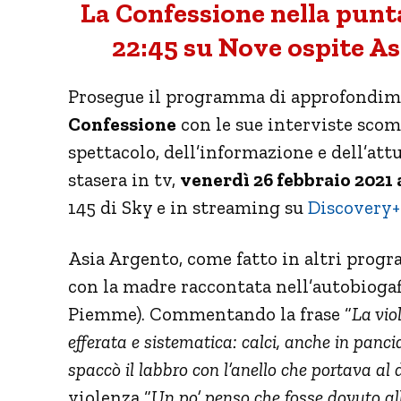
La Confessione nella punta
22:45 su Nove ospite As
Prosegue il programma di approfondim
Confessione
con le sue interviste sco
spettacolo, dell’informazione e dell’att
stasera in tv,
venerdì 26 febbraio 2021 a
145 di Sky e in streaming su
Discovery+
Asia Argento, come fatto in altri prog
con la madre raccontata nell’autobioga
Piemme). Commentando la frase “
La vio
efferata e sistematica: calci, anche in panci
spaccò il labbro con l’anello che portava al 
violenza “
Un po’ penso che fosse dovuto all