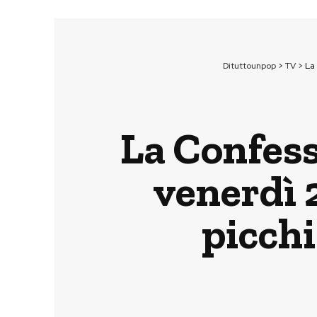
Dituttounpop
>
TV
>
La 
La Confess
venerdì 
picchi