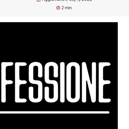
2
min.