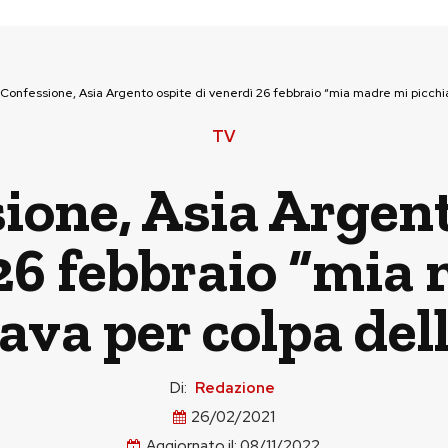
Confessione, Asia Argento ospite di venerdì 26 febbraio “mia madre mi picchia
TV
ione, Asia Argent
26 febbraio “mia
ava per colpa dell
Di:
Redazione
26/02/2021
Aggiornato il:
08/11/2022